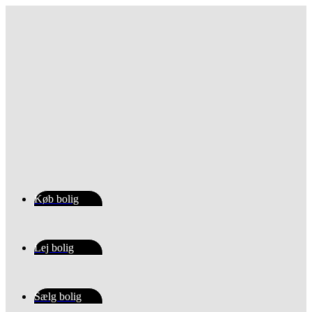
Videre
til
indhold
Køb bolig
Lej bolig
Sælg bolig