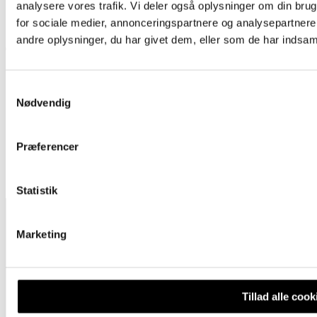
analysere vores trafik. Vi deler også oplysninger om din br
Kontakt os
for sociale medier, annonceringspartnere og analysepartner
andre oplysninger, du har givet dem, eller som de har indsamle
Kundelogin
Samtykkevalg
Nødvendig
Præferencer
Statistik
Marketing
MENU
Tillad alle cook