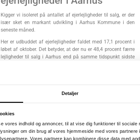
ejerlejligheder i Aarhus
Kigger vi isoleret på antallet af ejerlejligheder til salg, er der
især sket en markant udvikling i Aarhus Kommune i den
seneste måned.
Her er udbuddet af ejerlejligheder faldet med 17,1 procent i
løbet af oktober. Det betyder, at der nu er 48,4 procent færre
lejligheder til salg i Aarhus end på samme tidspunkt sidste
år.
”Der er aktuelt 440 ejerlejligheder til salg i Aarhus Kommune,
og det er tæt på det laveste niveau, som blev registreret
tilbage i begyndelsen af 2021, hvor der dengang var 387
Detaljer
lejligheder til salg. Dermed følger Aarhus samme udvikling,
som har været kendetegnende i København i de seneste
måneder,” forklarer Birgit Daetz.
ookies
se vores indhold og annoncer, til at vise dig funktioner til sociale
Udbuddet af ejerlejligheder i Københavns Kommune har
oplysninger om din brug af vores hjemmeside med vores partnere i
været kraftigt faldende siden sensommeren 2024 og er
ysepartnere. Vores partnere kan kombinere disse data med andr