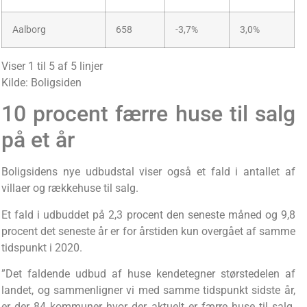
Aalborg
658
-3,7%
3,0%
Viser 1 til 5 af 5 linjer
Kilde: Boligsiden
10 procent færre huse til salg
på et år
Boligsidens nye udbudstal viser også et fald i antallet af
villaer og rækkehuse til salg.
Et fald i udbuddet på 2,3 procent den seneste måned og 9,8
procent det seneste år er for årstiden kun overgået af samme
tidspunkt i 2020.
”Det faldende udbud af huse kendetegner størstedelen af
landet, og sammenligner vi med samme tidspunkt sidste år,
er der 84 kommuner hvor der aktuelt er færre huse til salg.