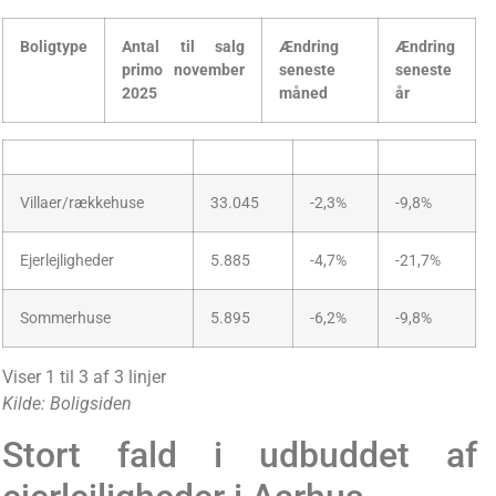
Boligtype
Antal til salg
Ændring
Ændring
primo november
seneste
seneste
2025
måned
år
Villaer/rækkehuse
33.045
-2,3%
-9,8%
Ejerlejligheder
5.885
-4,7%
-21,7%
Sommerhuse
5.895
-6,2%
-9,8%
Viser 1 til 3 af 3 linjer
Kilde: Boligsiden
Stort fald i udbuddet af