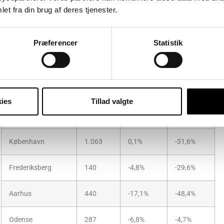
stagnerende omkring 1.060 lejligheder til salg i de seneste
et fra din brug af deres tjenester.
måneder. Det er laveste niveau, der er registreret i hele
Boligsidens statistik.
Præferencer
Statistik
Udbud af ejerlejligheder i storbyerne primo november 2025
Kommune
Antal til salg
Ændring
Ændring
primo november
seneste
seneste
2025
måned
år
ies
Tillad valgte
København
1.063
0,1%
-31,6%
Frederiksberg
140
-4,8%
-29,6%
Aarhus
440
-17,1%
-48,4%
Odense
287
-6,8%
-4,7%