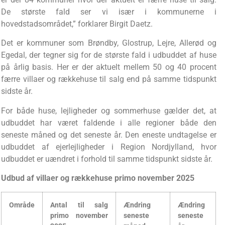
De største fald ser vi især i kommunerne i
hovedstadsområdet,” forklarer Birgit Daetz.
Det er kommuner som Brøndby, Glostrup, Lejre, Allerød og
Egedal, der tegner sig for de største fald i udbuddet af huse
på årlig basis. Her er der aktuelt mellem 50 og 40 procent
færre villaer og rækkehuse til salg end på samme tidspunkt
sidste år.
For både huse, lejligheder og sommerhuse gælder det, at
udbuddet har været faldende i alle regioner både den
seneste måned og det seneste år. Den eneste undtagelse er
udbuddet af ejerlejligheder i Region Nordjylland, hvor
udbuddet er uændret i forhold til samme tidspunkt sidste år.
Udbud af villaer og rækkehuse primo november 2025
Område
Antal til salg
Ændring
Ændring
primo november
seneste
seneste