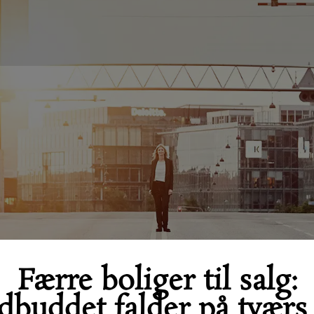
Færre boliger til salg:
dbuddet falder på tværs 