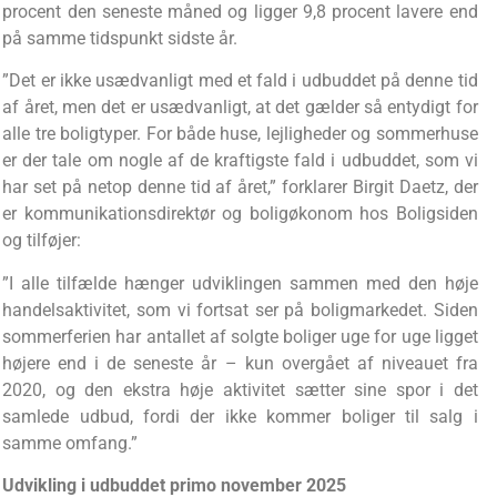
procent den seneste måned og ligger 9,8 procent lavere end
på samme tidspunkt sidste år.
”Det er ikke usædvanligt med et fald i udbuddet på denne tid
af året, men det er usædvanligt, at det gælder så entydigt for
alle tre boligtyper. For både huse, lejligheder og sommerhuse
er der tale om nogle af de kraftigste fald i udbuddet, som vi
har set på netop denne tid af året,” forklarer Birgit Daetz, der
er kommunikationsdirektør og boligøkonom hos Boligsiden
og tilføjer:
”I alle tilfælde hænger udviklingen sammen med den høje
handelsaktivitet, som vi fortsat ser på boligmarkedet. Siden
sommerferien har antallet af solgte boliger uge for uge ligget
højere end i de seneste år – kun overgået af niveauet fra
2020, og den ekstra høje aktivitet sætter sine spor i det
samlede udbud, fordi der ikke kommer boliger til salg i
samme omfang.”
Udvikling i udbuddet primo november 2025