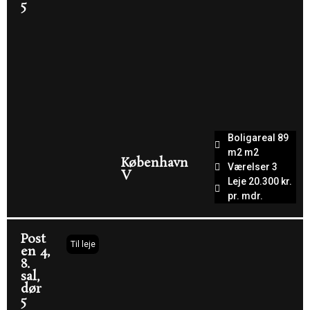
5
Boligareal 89
m2 m2
København
Værelser 3
V
Leje 20.300 kr.
pr. mdr.
Post
Til leje
en 4,
8.
sal,
dør
5