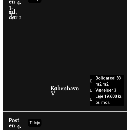
en 4,
3.
sal,
dør 1
Boligareal 83
m2 m2
København
Værelser 3
V
Leje 19.600 kr.
pr. mdr.
Post
Til leje
en 4,