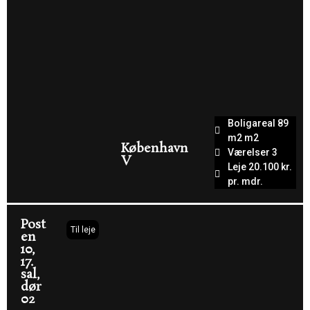
Boligareal 89
m2 m2
København
Værelser 3
V
Leje 20.100 kr.
pr. mdr.
Post
Til leje
en
10,
17.
sal,
dør
02