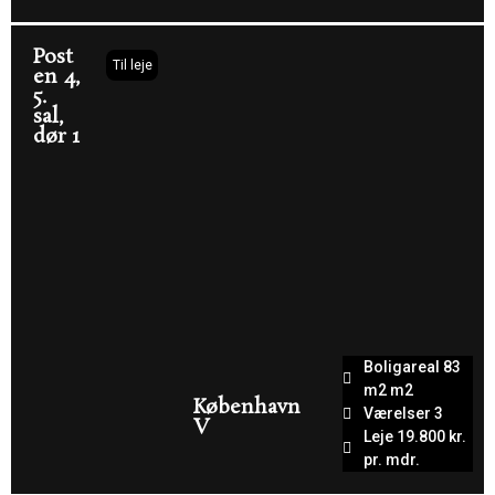
Post
Til leje
en 4,
5.
sal,
dør 1
Boligareal 83
m2 m2
København
Værelser 3
V
Leje 19.800 kr.
pr. mdr.