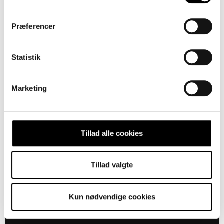
Boligareal 179
Præferencer
m2 m2
København
Værelser 6
V
Statistik
Leje 47.000 kr.
pr. mdr.
Marketing
Post
Til leje
en 4,
8.
sal,
Tillad alle cookies
dør 1
Tillad valgte
Kun nødvendige cookies