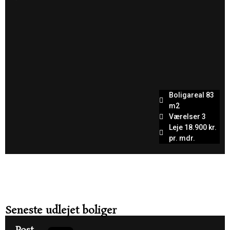
Boligareal 83
m2
Værelser 3
Leje 18.900 kr.
pr. mdr.
København
V
Seneste udlejet boliger