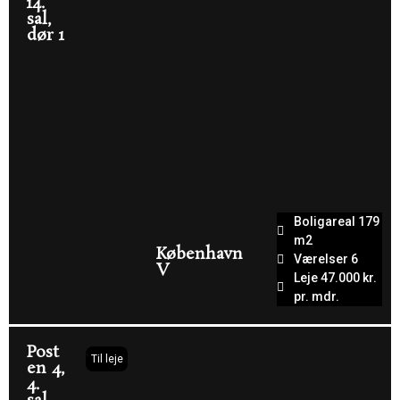
14.
sal,
dør 1
Boligareal 179
m2
København
Værelser 6
V
Leje 47.000 kr.
pr. mdr.
Post
Til leje
en 4,
4.