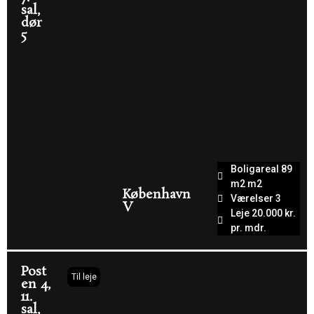
sal,
dør
5
Boligareal 89
m2 m2
København
Værelser 3
V
Leje 20.000 kr.
pr. mdr.
Post
Til leje
en 4,
11.
sal,