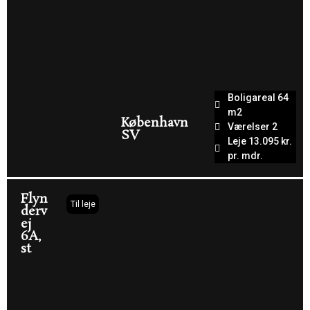
Boligareal 64
m2
København
Værelser 2
SV
Leje 13.095 kr.
pr. mdr.
Flyn
Til leje
derv
ej
6A,
st