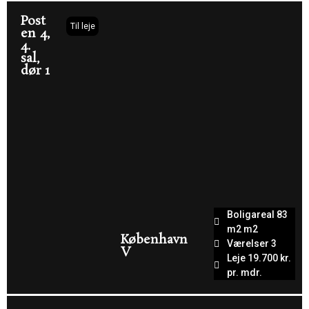
Post
Til leje
en 4,
4.
sal,
dør 1
Boligareal 83
m2 m2
København
Værelser 3
V
Leje 19.700 kr.
pr. mdr.