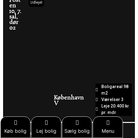
Post
Udlejet
en
10, 7.
sal,
dør
02
Boligareal 98
m2
København
Værelser 3
V
Leje 20.400 kr.
pr. mdr.
Køb bolig
Post
Lej bolig
Sælg bolig
Menu
Udlejet
en