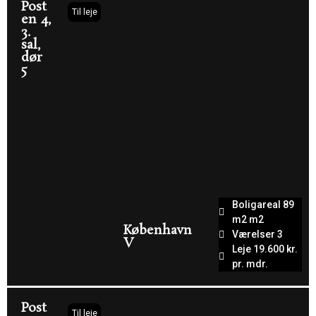
Post
Til leje
en 4,
3.
sal,
dør
5
Boligareal 89
m2 m2
København
Værelser 3
V
Leje 19.600 kr.
pr. mdr.
Post
Til leje