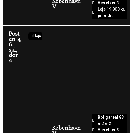
København
Værelser 3
V
Leje 19.900 kr.
pr. mdr.
Post
Til leje
en 4,
6.
sal,
dør
2
Boligareal 83
m2 m2
København
Værelser 3