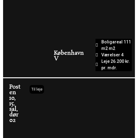
Boligareal 111
m2 m2
København
Værelser 4
V
Leje 26.200 kr.
pr. mdr.
Post
Til leje
en
10,
15.
sal,
dør
02