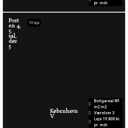
pr. mdr.
Post
Til leje
en 4,
5.
sal,
dør
5
Boligareal 89
m2 m2
København
Værelser 3
V
Leje 19.800 kr.
pr. mdr.