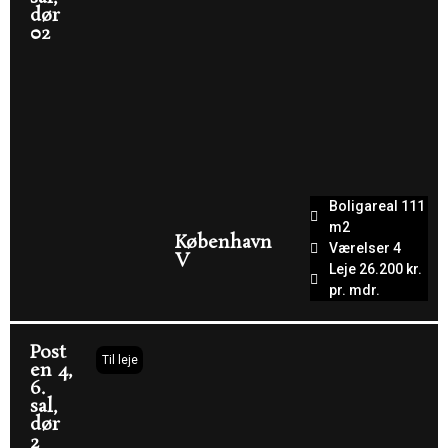
dør
02
Boligareal 111
m2
København
Værelser 4
V
Leje 26.200 kr.
pr. mdr.
Post
Til leje
en 4,
6.
sal,
dør
2