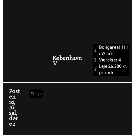
Boligareal 111
m2 m2
København
Værelser 4
V
Leje 26.300 kr.
pr. mdr.
Post
Til leje
en
10,
16.
sal,
dør
02