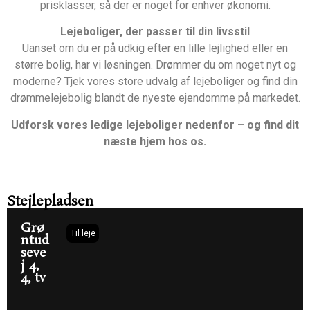
prisklasser, så der er noget for enhver økonomi.
Lejeboliger, der passer til din livsstil
Uanset om du er på udkig efter en lille lejlighed eller en
større bolig, har vi løsningen. Drømmer du om noget nyt og
moderne? Tjek vores store udvalg af lejeboliger og find din
drømmelejebolig blandt de nyeste ejendomme på markedet.
Udforsk vores ledige lejeboliger nedenfor – og find dit
næste hjem hos os.
København
SV
Stejlepladsen
Grø
Til leje
ntud
seve
j 4,
4, tv