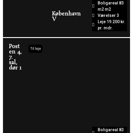
Boligareal 83
m2 m2
København
Værelser 3
V
Leje 19.200 kr.
pr. mdr.
Post
Til leje
en 4,
7.
sal,
dør 1
Boligareal 83