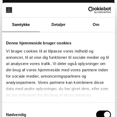
Boligareal 98
Samtykke
Detaljer
Om
m2 m2
København
Værelser 3
V
Leje 19.900 kr.
pr. mdr.
Denne hjemmeside bruger cookies
Vi bruger cookies til at tilpasse vores indhold og
Post
annoncer, til at vise dig funktioner til sociale medier og til
Til leje
en 4,
at analysere vores trafik. Vi deler også oplysninger om
14.
din brug af vores hjemmeside med vores partnere inden
sal,
dør 1
for sociale medier, annonceringspartnere og
analysepartnere. Vores partnere kan kombinere disse
data med andre oplysninger, du har givet dem, eller som
de har indsamlet fra din brug af deres tjenester.
Samtykkevalg
Nødvendig