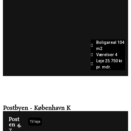
Boligareal 104
m2
Værelser 4
Leje 25.750 kr.
pr. mdr.
København
V
Postbyen - København K
Post
Til leje
en 4,
7.