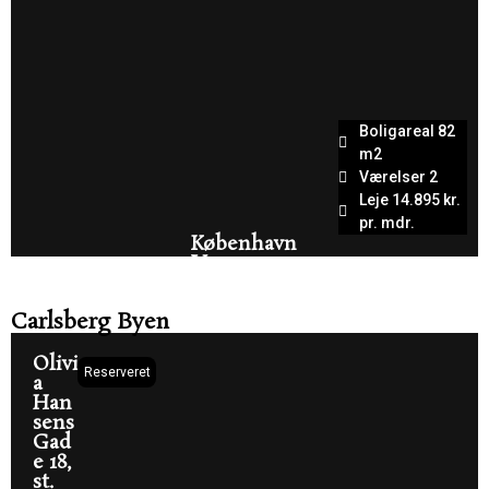
Boligareal 82
m2
Værelser 2
Leje 14.895 kr.
pr. mdr.
København
V
Carlsberg Byen
Olivi
Reserveret
a
Han
sens
Gad
e 18,
st.