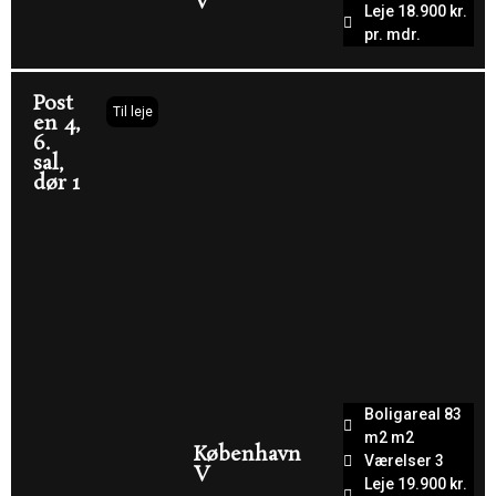
V
Leje 18.900 kr.
pr. mdr.
Post
Til leje
en 4,
6.
sal,
dør 1
Boligareal 83
m2 m2
København
Værelser 3
V
Leje 19.900 kr.