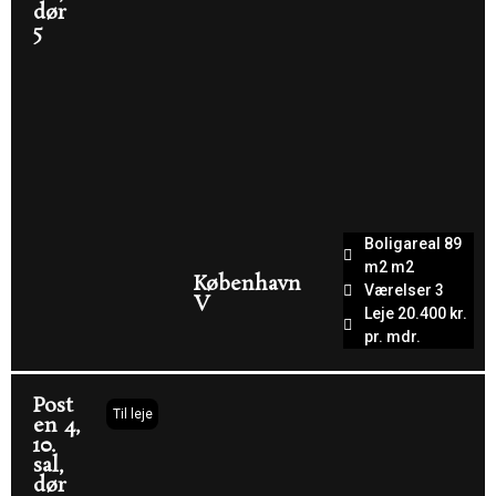
dør
5
Boligareal 89
m2 m2
København
Værelser 3
V
Leje 20.400 kr.
pr. mdr.
Post
Til leje
en 4,
10.
sal,
dør