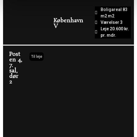
Boligareal 83
m2 m2
København
Værelser 3
V
Leje 20.600 kr.
pr. mdr.
Post
Til leje
en 4,
7.
sal,
dør
2