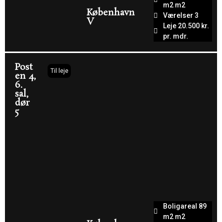
m2 m2
København
Værelser 3
V
Leje 20.500 kr.
pr. mdr.
Post
Til leje
en 4,
6.
sal,
dør
5
Boligareal 89
m2 m2