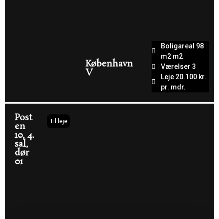
Boligareal 98
m2 m2
København
Værelser 3
V
Leje 20.100 kr.
pr. mdr.
Post
Til leje
en
10, 4.
sal,
dør
01