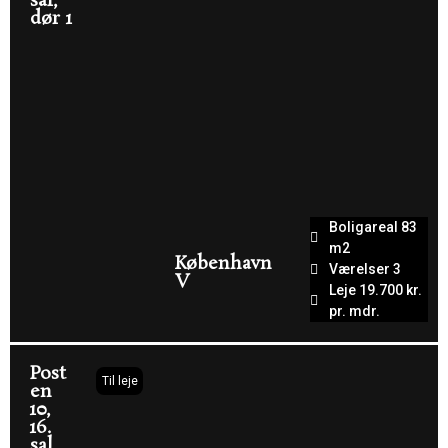
sal,
dør 1
Boligareal 83
m2
København
Værelser 3
V
Leje 19.700 kr.
pr. mdr.
Post
Til leje
en
10,
16.
sal,