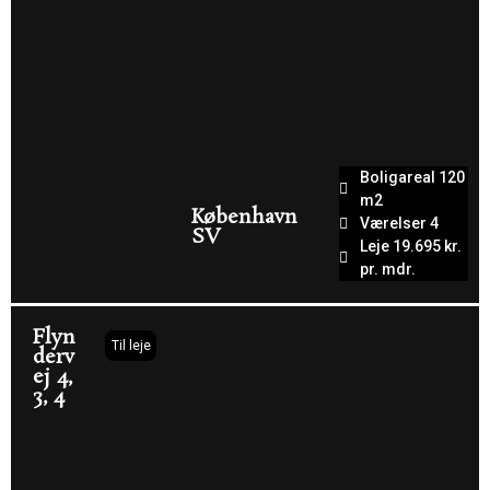
Boligareal 120
m2
København
Værelser 4
SV
Leje 19.695 kr.
pr. mdr.
Flyn
Til leje
derv
ej 4,
3, 4