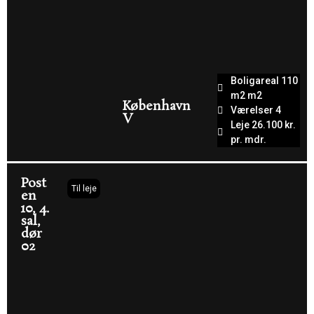
Boligareal 110
m2 m2
København
Værelser 4
V
Leje 26.100 kr.
pr. mdr.
Post
Til leje
en
10, 4.
sal,
dør
02