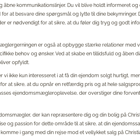
 åbne kommunikationslinjer. Du vil blive holdt informeret og 
hed for at besvare dine spørgsmål og lytte til dine bekymringer. 
d der er nødvendigt for at sikre, at du føler dig tryg og godt 
mæglergerningen er også at opbygge stærke relationer med vo
cifikke behov og ønsker. Ved at skabe en tillidsfuld og åben d
liver opfyldt.
 ikke kun interesseret i at få din ejendom solgt hurtigt, men
t for at sikre, at du opnår en retfærdig pris og at hele salgspr
klasses ejendomsmægleroplevelse, der overstiger dine forven
domsmægler, der kan repræsentere dig og din bolig på Christ
ise og passion for dette område til at sikre, at din ejendomssa
t komme i gang med din rejse mod et vellykket salg på Christ