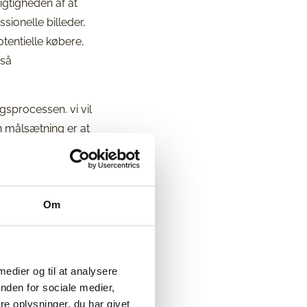
igtigheden af at
ionelle billeder,
otentielle købere,
gså
sprocessen. vi vil
n målsætning er at
Om
vn, er vi her for
 medier og til at analysere
nden for sociale medier,
e oplysninger, du har givet