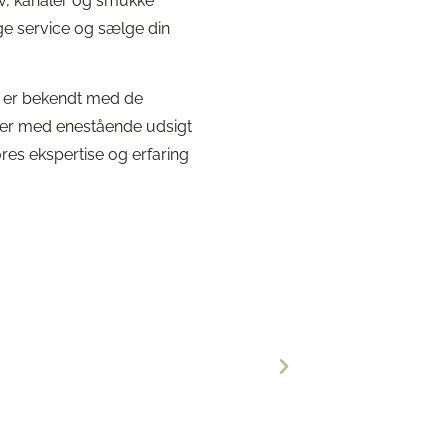
arv, kanaler og smukke
ge service og sælge din
i er bekendt med de
heder med enestående udsigt
s ekspertise og erfaring