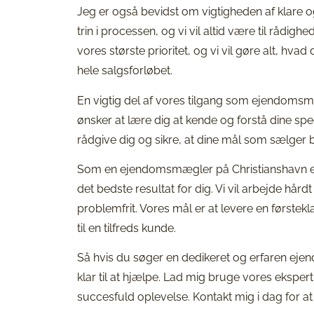
Jeg er også bevidst om vigtigheden af klare og
trin i processen, og vi vil altid være til rådig
vores største prioritet, og vi vil gøre alt, hva
hele salgsforløbet.
En vigtig del af vores tilgang som ejendoms
ønsker at lære dig at kende og forstå dine spe
rådgive dig og sikre, at dine mål som sælger b
Som en ejendomsmægler på Christianshavn er vi
det bedste resultat for dig. Vi vil arbejde hård
problemfrit. Vores mål er at levere en første
til en tilfreds kunde.
Så hvis du søger en dedikeret og erfaren ejen
klar til at hjælpe. Lad mig bruge vores ekspert
succesfuld oplevelse. Kontakt mig i dag for a