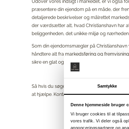
Udover vores indsigt i markedet, er vi også fo
præsentere din ejendom på en måde, der fremh
detaljerede beskrivelser og målrettet markedsfø
der værdsætter alt, hvad Christianshavn har a
beliggenheden, det unikke miljø og nærheden, 
Som din ejendomsmægler på Christianshavn vil
håndtere alt fra markedsføring og fremvisning
sikre en glat og effektiv salgsoplevelse for di
Samtykke
Så hvis du søger en erfaren ejendomsmægler, 
at hjælpe. Kontakt os i dag, så vi kan begynd
Denne hjemmeside bruger c
Vi bruger cookies til at tilpas
vores trafik. Vi deler også 
annonceringspartnere og anal