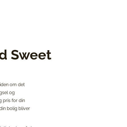
ed Sweet
viden om det
rgsel og
 pris for din
din bolig bliver