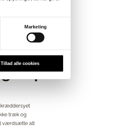
Marketing
Tillad alle cookies
gler på
 skræddersyet
nikke træk og
il værdsætte alt