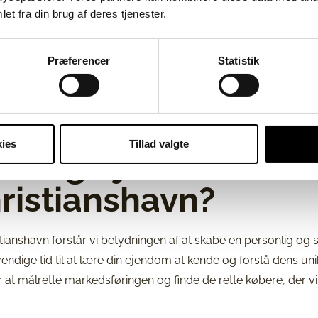
et fra din brug af deres tjenester.
Præferencer
Statistik
ies
Tillad valgte
lidelig ejendomsmæ
ristianshavn?
anshavn forstår vi betydningen af at skabe en personlig og
ødvendige tid til at lære din ejendom at kende og forstå dens u
r at målrette markedsføringen og finde de rette købere, der v