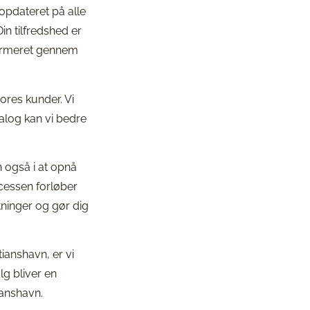
opdateret på alle
Din tilfredshed er
informeret gennem
res kunder. Vi
ialog kan vi bedre
 også i at opnå
ocessen forløber
tninger og gør dig
ianshavn, er vi
lg bliver en
ianshavn.