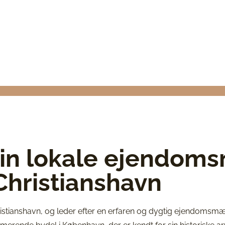
MÆGLER
NSHAVN
in lokale ejendom
Christianshavn
istianshavn, og leder efter en erfaren og dygtig ejendomsmæg