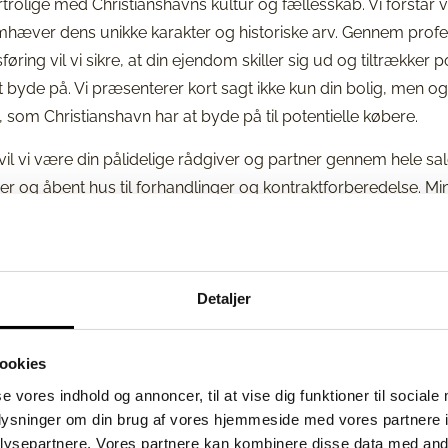
rtrolige med Christianshavns kultur og fællesskab. Vi forstår v
æver dens unikke karakter og historiske arv. Gennem profess
ring vil vi sikre, at din ejendom skiller sig ud og tiltrækker p
t byde på. Vi præsenterer kort sagt ikke kun din bolig, men o
som Christianshavn har at byde på til potentielle købere.
 vi være din pålidelige rådgiver og partner gennem hele salg
er og åbent hus til forhandlinger og kontraktforberedelse. Mi
g, hvor dine behov og ønsker er i fokus.
Detaljer
der kan hjælpe dig med at sælge din ejendom på Christiansha
e at planlægge dit succesfulde ejendomssalg.
ookies
se vores indhold og annoncer, til at vise dig funktioner til sociale
oplysninger om din brug af vores hjemmeside med vores partnere i
ysepartnere. Vores partnere kan kombinere disse data med andr