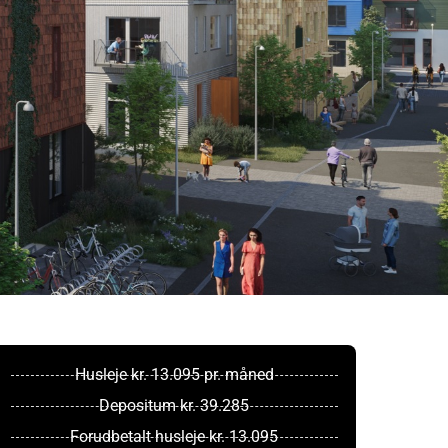
Husleje kr. 13.095 pr. måned
Depositum kr. 39.285
Forudbetalt husleje kr. 13.095