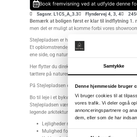
Book fremvisning ved at udfylde denne fo
Sagsnr. L1C5_A_3.3
Flyndervej 4, 3, 4
245
Bemærk at boligen først er klar til indflytning 1
men det er muligt at komme forbi vores showroom 
Stejlepladsen er helt sin egen. En slags hemmelig
Et opblomstrende, mangfoldigt bykvarter, hvor m
ene side, og naturens åbne vidder til den anden.
Samtykke
Her flytter du direkte ind i drømmen om at forbl
tættere på naturen i et tæt fællesskab med andre.
På Stejlepladsen er der plads til dig, uanset hvor i l
Denne hjemmeside bruger c
Vi bruger cookies til at tilpas
Bo til leje i et bykvarter, der summer af liv. Med 
vores trafik. Vi deler også 
Stejlepladsen værner vi om vores omgivelser og b
annonceringspartnere og anal
legende arkitektur blender smukt ind i det eksiste
dem, eller som de har indsaml
Lejligheder med 2, 3 eller 4 værelser
Mulighed for altan/terrasse
Samtykkevalg