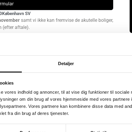
rmular
0
København SV
. november
samt vi ikke kan fremvise de akutelle boliger,
(efter aftale).
 oase i første parket til vandet i Københavns Sydhavn.
an mærker charmen fra byens gamle fiskerhavn til den
Detaljer
ive tæt på Københavns mange tilbud, men samtidig bo
ivet du er.
ookies
se vores indhold og annoncer, til at vise dig funktioner til sociale
vandskvulp, bølgende enge og højt til himlen. På
oplysninger om din brug af vores hjemmeside med vores partnere i
ruger ressourcerne klogt, så genbrugsmaterialer og
ysepartnere. Vores partnere kan kombinere disse data med andr
rende område og giver bykvarteret sin helt særlige ånd.
et fra din brug af deres tjenester.