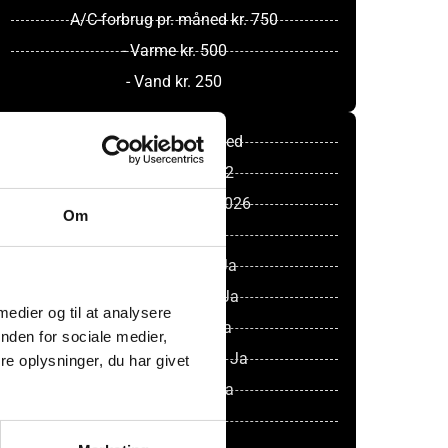
A/C-forbrug pr. måned kr. 750
- Varme kr. 500
- Vand kr. 250
Boligtype: Lejlighed
Boligareal 64 m2
Ledig fra 01/11/2026
Om
Værelser : 2
Altan/terrasse: Ja
Vaskemaskine: Ja
 medier og til at analysere
Tørretumbler: Ja
nden for sociale medier,
Opvaskemaskine: Ja
e oplysninger, du har givet
Husdyr tilladt: Ja
Byggeår: 2026