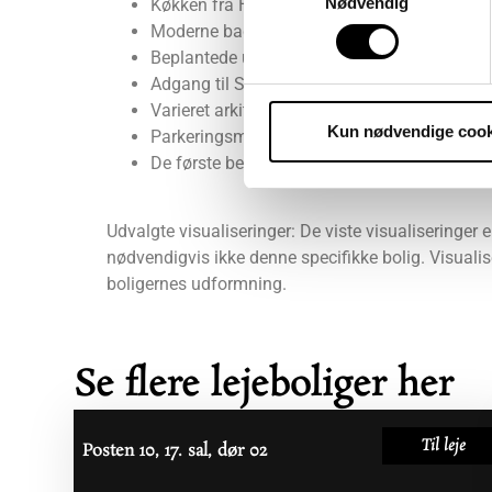
Nødvendig
Køkken fra HTH inklusive hårde hvidevarer
Moderne badeværelse med vaskesøjle
Beplantede udemiljøer med plads til leg og
Adgang til Stejlepladsens fælleshus og Byde
Varieret arkitektur med farverige facader i 
Kun nødvendige cook
Parkeringsmuligheder i P-kælder og langs 
De første beboere flytter ind fra sommer 20
Udvalgte visualiseringer: De viste visualiseringer e
nødvendigvis ikke denne specifikke bolig. Visualise
boligernes udformning.
Se flere lejeboliger her
Til leje
Posten 10, 17. sal, dør 02