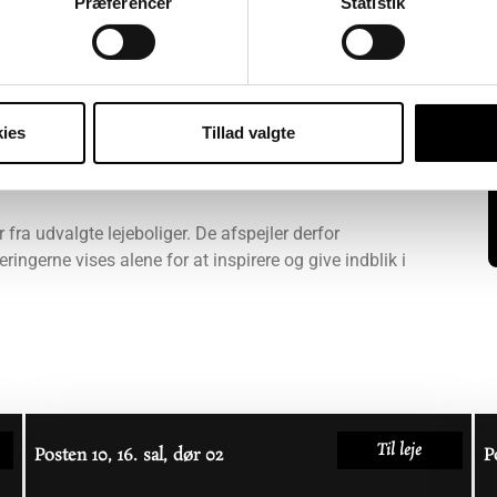
Præferencer
Statistik
 opholdszoner
lslokaler
genbrugsmaterialer
ies
Tillad valgte
Sejlklubvej samt Bådehavnsgade mod betaling
26
r fra udvalgte lejeboliger. De afspejler derfor
ringerne vises alene for at inspirere og give indblik i
Til leje
Posten 10, 16. sal, dør 02
P