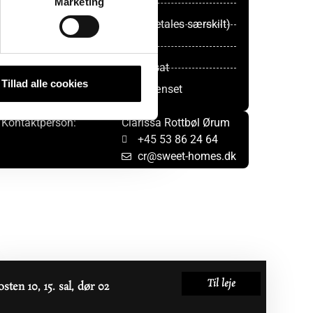
Marketing
Elevator: Ja
Mulighed for parkering: Ja (betales særskilt)
Møbleret: Nej
Stand: Nyistandsat
Tillad alle cookies
Lejeperiode: Ubegrænset
Kontaktperson:
Clarissa Rottbøl Ørum
+45 53 86 24 64
cr@sweet-homes.dk
Til leje
osten 10, 15. sal, dør 02