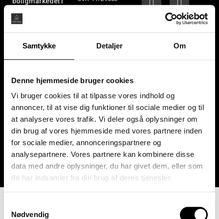
boligmarkedet i
Mød os på Vejlands
København er vi klar
Allé 200, 2300
til at hjælpe dig med
København S.
at finde den
perfekte bolig. Vi
Samtykke
Detaljer
Om
har både
ekspertisen og
engagementet til at
Denne hjemmeside bruger cookies
sikre, at du opnår
Vi bruger cookies til at tilpasse vores indhold og
dit ønskede resultat
annoncer, til at vise dig funktioner til sociale medier og til
– og vi sørger for,
at analysere vores trafik. Vi deler også oplysninger om
at du føler dig tryg
gennem hele
din brug af vores hjemmeside med vores partnere inden
processen.
for sociale medier, annonceringspartnere og
analysepartnere. Vores partnere kan kombinere disse
data med andre oplysninger, du har givet dem, eller som
de har indsamlet fra din brug af deres tjenester.
Samtykkevalg
Nødvendig