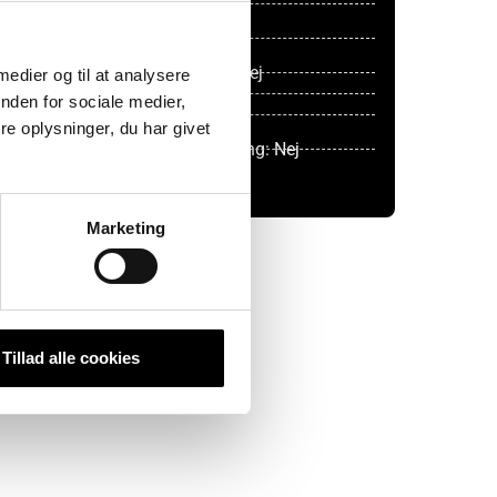
Værelser : 4
Altan: Nej
Husdyr tilladt: Nej
 medier og til at analysere
nden for sociale medier,
Elevator: Nej
e oplysninger, du har givet
Mulighed for parkering: Nej
Møbleret: Nej
Marketing
Tillad alle cookies