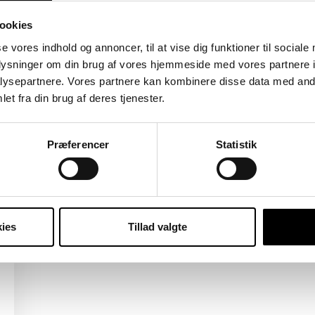
ookies
00
Helsingør
se vores indhold og annoncer, til at vise dig funktioner til sociale
 i Helsingør by.
oplysninger om din brug af vores hjemmeside med vores partnere i
ysepartnere. Vores partnere kan kombinere disse data med andr
en, badeværelse med separat brus samt en rummelig
et fra din brug af deres tjenester.
offentlig transport.
Præferencer
Statistik
ies
Tillad valgte