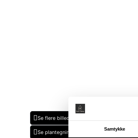
Se flere billeder
Samtykke
Se plantegning