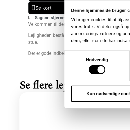
Se kort
Denne hjemmeside bruger c
Sagsnr. stjerne4B
Stjernegade 4B, 3.tv
30
Vi bruger cookies til at tilpas
Velkommen til denne skønne perle, beliggende midt
vores trafik. Vi deler også 
annonceringspartnere og anal
Lejligheden består af 3 soveværelser, spisekøkk
dem, eller som de har indsaml
stue.
Der er gode indkøbsmuligheder og kort afstand til 
Samtykkevalg
Nødvendig
Se flere lejeboliger her
Kun nødvendige cook
Udlejet
Vejlands Alle 216G, st.