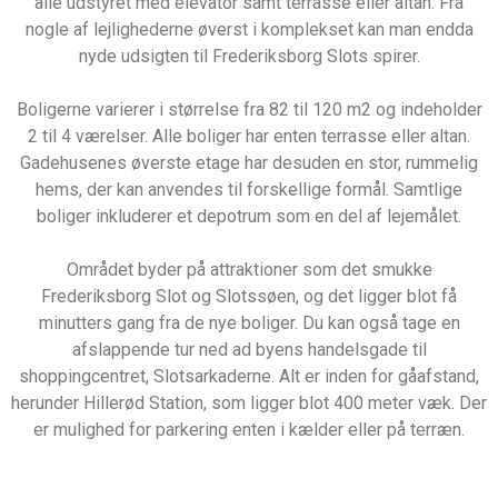
alle udstyret med elevator samt terrasse eller altan. Fra
nogle af lejlighederne øverst i komplekset kan man endda
nyde udsigten til Frederiksborg Slots spirer.
Boligerne varierer i størrelse fra 82 til 120 m2 og indeholder
2 til 4 værelser. Alle boliger har enten terrasse eller altan.
Gadehusenes øverste etage har desuden en stor, rummelig
hems, der kan anvendes til forskellige formål. Samtlige
boliger inkluderer et depotrum som en del af lejemålet.
Området byder på attraktioner som det smukke
Frederiksborg Slot og Slotssøen, og det ligger blot få
minutters gang fra de nye boliger. Du kan også tage en
afslappende tur ned ad byens handelsgade til
shoppingcentret, Slotsarkaderne. Alt er inden for gåafstand,
herunder Hillerød Station, som ligger blot 400 meter væk. Der
er mulighed for parkering enten i kælder eller på terræn.