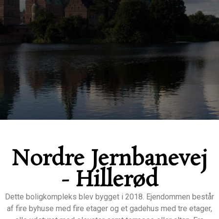
Nordre Jernbanevej
- Hillerød
Dette boligkompleks blev bygget i 2018. Ejendommen består
af fire byhuse med fire etager og et gadehus med tre etager,