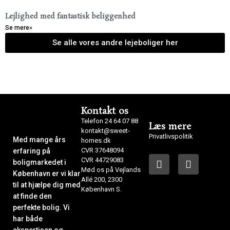
Lejlighed med fantastisk beliggenhed
Se mere»
Se alle vores andre lejeboliger her
Kontakt os
Telefon 24 64 07 88
Læs mere
kontakt@sweet-
Privatlivspolitik
Med mange års
homes.dk
CVR 37648094
erfaring på
CVR 44729083
boligmarkedet i
Mød os på Vejlands
København er vi klar
Allé 200, 2300
til at hjælpe dig med
København S.
at finde den
perfekte bolig. Vi
har både
ekspertisen og