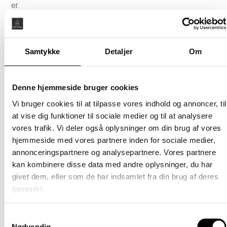
(betale
er.
særskil
Bo til leje i et bykvarter, der summer af liv. Med
Møblere
vandskvulp, bølgende enge og højt til himlen. På
Nej
Stejlepladsen værner vi om vores omgivelser og bruger
Samtykke
Detaljer
Om
ressourcerne klogt, så genbrugsmaterialer og legende
arkitektur blender smukt ind i det eksisterende område
og giver bykvarteret sin helt særlige ånd.
Denne hjemmeside bruger cookies
Vi bruger cookies til at tilpasse vores indhold og annoncer, til
Lejligheder med 2, 3 eller 4 værelser
at vise dig funktioner til sociale medier og til at analysere
Mulighed for altan/terrasse
vores trafik. Vi deler også oplysninger om din brug af vores
Køkken fra HTH inklusive hårde hvidevarer
hjemmeside med vores partnere inden for sociale medier,
Moderne badeværelse med vaskesøjle
annonceringspartnere og analysepartnere. Vores partnere
Beplantede udemiljøer med plads til leg og
kan kombinere disse data med andre oplysninger, du har
opholdszoner
givet dem, eller som de har indsamlet fra din brug af deres
Adgang til Stejlepladsens fælleshus og
tjenester.
Bydelslokaler
Varieret arkitektur med farverige facader i
genbrugsmaterialer
Samtykkevalg
Parkeringsmuligheder i P-kælder og langs
Nødvendig