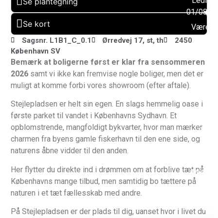
Ledig f
Se plantegning
01/08/2
Se kort
Værels
: 3
Sagsnr. L1B1_C_0.1
Ørredvej 17, st, th
2450
København SV
Altan:
Bemærk at boligerne først er klar fra sensommeren
Ja
2026
samt vi ikke kan fremvise nogle boliger, men det er
Husdy
muligt at komme forbi vores showroom (efter aftale).
tilladt:
Ja
Stejlepladsen er helt sin egen. En slags hemmelig oase i
første parket til vandet i Københavns Sydhavn. Et
Byggeå
opblomstrende, mangfoldigt bykvarter, hvor man mærker
2026
charmen fra byens gamle fiskerhavn til den ene side, og
Elevato
naturens åbne vidder til den anden.
Ja
Her flytter du direkte ind i drømmen om at forblive tæt på
Muligh
Københavns mange tilbud, men samtidig bo tættere på
for
naturen i et tæt fællesskab med andre.
parkerin
Ja
På Stejlepladsen er der plads til dig, uanset hvor i livet du