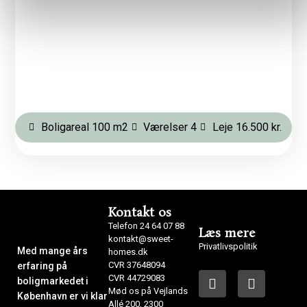
Boligareal 100 m2
Værelser 4
Leje 16.500 kr.
Kontakt os
Telefon 24 64 07 88
Læs mere
kontakt@sweet-
Privatlivspolitik
Med mange års
homes.dk
CVR 37648094
erfaring på
CVR 44729083
boligmarkedet i
Mød os på Vejlands
København er vi klar
Allé 200, 2300