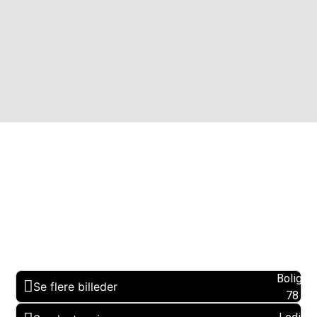
Boligare
Se flere billeder
78 m2