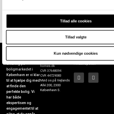
Boligareal 100 m2
Værelser 4
Leje 16.500 kr.
Tillad alle cookies
Tillad valgte
Kontakt os
Kun nødvendige cookies
Telefon 24 64 07 88
Læs mere
Med mange års
kontakt@sweet-
erfaring på
Privatlivspolitik
homes.dk
boligmarkedet i
CVR 37648094
København er vi klar
CVR 44729083
til at hjælpe dig med
Mød os på Vejlands
Allé 200, 2300
at finde den
København S.
perfekte bolig. Vi
har både
ekspertisen og
engagementet til at