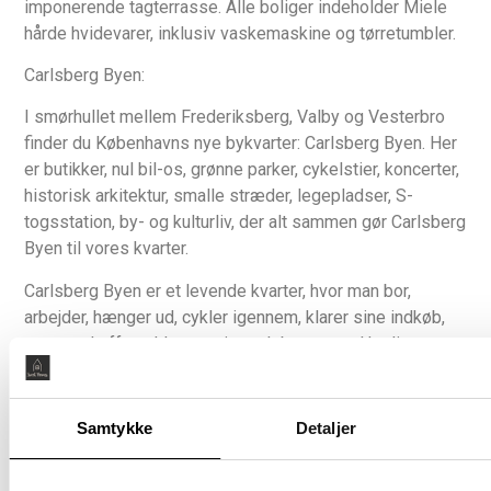
imponerende tagterrasse. Alle boliger indeholder Miele
hårde hvidevarer, inklusiv vaskemaskine og tørretumbler.
Carlsberg Byen:
I smørhullet mellem Frederiksberg, Valby og Vesterbro
finder du Københavns nye bykvarter: Carlsberg Byen. Her
er butikker, nul bil-os, grønne parker, cykelstier, koncerter,
historisk arkitektur, smalle stræder, legepladser, S-
togsstation, by- og kulturliv, der alt sammen gør Carlsberg
Byen til vores kvarter.
Carlsberg Byen er et levende kvarter, hvor man bor,
arbejder, hænger ud, cykler igennem, klarer sine indkøb,
tager en kaffe, uddanner sig og løber en tur. Her ligger
butikker op ad kontorer, og boliger op ad uddannelses- og
daginstitutioner. Alle nyder de godt af de mange grønne
områder, kulturelle aktiviteter, boldbaner og legepladser,
Samtykke
Detaljer
der ligger lige uden for døren.