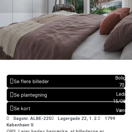
Boligare
Se flere billeder
70 m2
Ledig f
Se plantegning
15/06/2
Se kort
Værels
: 3
Sagsnr. ALBE-225
Lagergade 22, 1. 2.
1799
København V.
Altan:
OBS. Lejer bedes bemærke, at billederne er