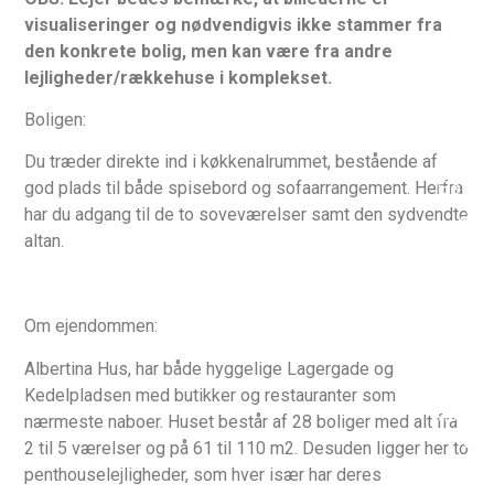
Ja
visualiseringer og nødvendigvis ikke stammer fra
Husdy
den konkrete bolig, men kan være fra andre
tilladt:
lejligheder/rækkehuse i komplekset.
Nej
Boligen:
Byggeå
2025
Du træder direkte ind i køkkenalrummet, bestående af
Elevato
god plads til både spisebord og sofaarrangement. Herfra
Ja
har du adgang til de to soveværelser samt den sydvendte
altan.
Muligh
for
parkerin
Om ejendommen:
Ja
(betale
Albertina Hus, har både hyggelige Lagergade og
særskil
Kedelpladsen med butikker og restauranter som
Møblere
nærmeste naboer. Huset består af 28 boliger med alt fra
Nej
2 til 5 værelser og på 61 til 110 m2. Desuden ligger her to
penthouselejligheder, som hver især har deres