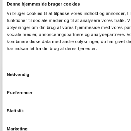
Denne hjemmeside bruger cookies
Vi bruger cookies til at tilpasse vores indhold og annoncer, til
ALBERTINA
FÆLLESBO
funktioner til sociale medier og til at analysere vores trafik. 
HUS
[apartment_overview
oplysninger om din brug af vores hjemmeside med vores part
type=”overview”
sociale medier, annonceringspartnere og analysepartnere. V
[apartment_overview
project=”faellesbo” view-
kombinere disse data med andre oplysninger, du har givet d
type=”overview”
count=”2″]
har indsamlet fra din brug af deres tjenester.
project=”albertina-hus”]
Se flere lejeboliger her
Samtykkevalg
Vejlands Alle 216G, st.
Nødvendig
Udlejet
Præferencer
Statistik
Marketing