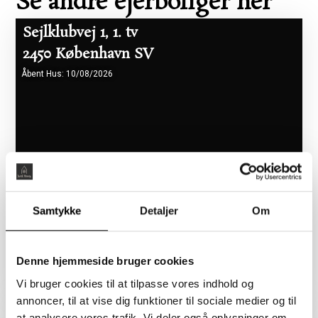
Se andre ejerboliger her
Sejlklubvej 1, 1. tv
2450 København SV
Åbent Hus: 10/08/2026
Samtykke
Detaljer
Om
Boligareal 86 m2
Værelser 2
Pris 5.465.000 kr.
Denne hjemmeside bruger cookies
Vi bruger cookies til at tilpasse vores indhold og
annoncer, til at vise dig funktioner til sociale medier og til
Flyndervej 3, 1. tv
at analysere vores trafik. Vi deler også oplysninger om