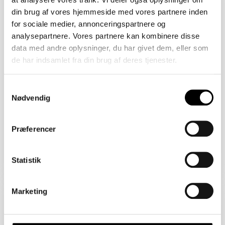
2450 København SV
din brug af vores hjemmeside med vores partnere inden
Åbent Hus: 10/08/2026
for sociale medier, annonceringspartnere og
analysepartnere. Vores partnere kan kombinere disse
data med andre oplysninger, du har givet dem, eller som
de har indsamlet fra din brug af deres tjenester.
Samtykkevalg
Nødvendig
Præferencer
Boligareal 86 m2
Værelser 2
Pris 4.820.000 kr.
Statistik
Sejlklubvej 1B
Marketing
2450 København SV
Åbent Hus: 10/08/2026