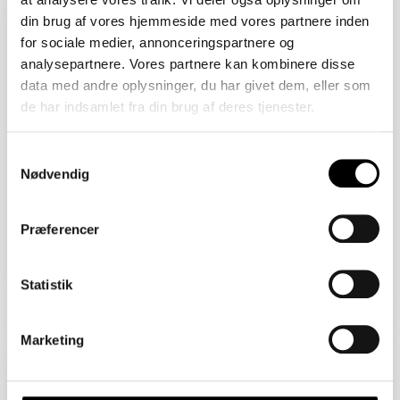
2450 København SV
din brug af vores hjemmeside med vores partnere inden
Åbent Hus: 09/08/2026
for sociale medier, annonceringspartnere og
analysepartnere. Vores partnere kan kombinere disse
data med andre oplysninger, du har givet dem, eller som
de har indsamlet fra din brug af deres tjenester.
Samtykkevalg
Nødvendig
Præferencer
Boligareal 86 m2
Værelser 2
Pris 4.820.000 kr.
Statistik
Sejlklubvej 1B
Marketing
2450 København SV
Åbent Hus: 09/08/2026