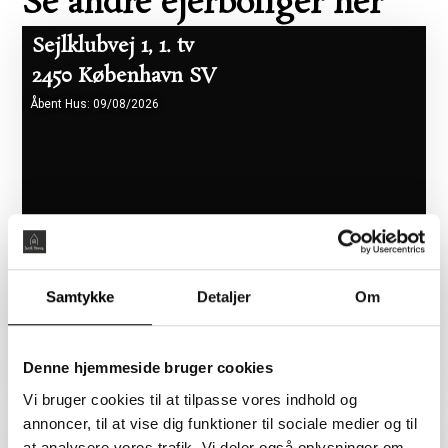
Se andre ejerboliger her
Sejlklubvej 1, 1. tv
2450 København SV
Åbent Hus: 09/08/2026
Samtykke
Detaljer
Om
Boligareal 86 m2
Værelser 2
Pris 5.465.000 kr.
Denne hjemmeside bruger cookies
Vi bruger cookies til at tilpasse vores indhold og
annoncer, til at vise dig funktioner til sociale medier og til
Flyndervej 3, 1. tv
at analysere vores trafik. Vi deler også oplysninger om