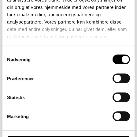
2450 København SV
din brug af vores hjemmeside med vores partnere inden
Åbent Hus: 06/08/2026
for sociale medier, annonceringspartnere og
analysepartnere. Vores partnere kan kombinere disse
data med andre oplysninger, du har givet dem, eller som
de har indsamlet fra din brug af deres tjenester.
Samtykkevalg
Nødvendig
Præferencer
Boligareal 86 m2
Værelser 2
Pris 4.820.000 kr.
Statistik
Sejlklubvej 1B
Marketing
2450 København SV
Åbent Hus: 06/08/2026