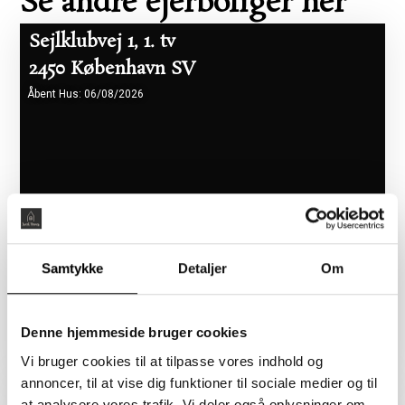
Se andre ejerboliger her
Sejlklubvej 1, 1. tv
2450 København SV
Åbent Hus: 06/08/2026
Samtykke
Detaljer
Om
Boligareal 86 m2
Værelser 2
Pris 5.465.000 kr.
Denne hjemmeside bruger cookies
Vi bruger cookies til at tilpasse vores indhold og
annoncer, til at vise dig funktioner til sociale medier og til
Flyndervej 3, 1. tv
at analysere vores trafik. Vi deler også oplysninger om