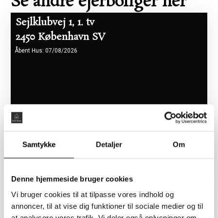
Se andre ejerboliger her
Sejlklubvej 1, 1. tv
2450 København SV
Åbent Hus: 07/08/2026
Samtykke
Detaljer
Om
Boligareal 86 m2
Værelser 2
Pris 5.465.000 kr.
Denne hjemmeside bruger cookies
Vi bruger cookies til at tilpasse vores indhold og
annoncer, til at vise dig funktioner til sociale medier og til
Flyndervej 3, 1. tv
at analysere vores trafik. Vi deler også oplysninger om