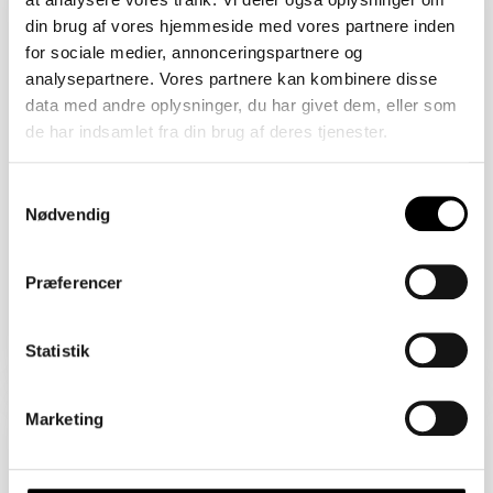
2450 København SV
din brug af vores hjemmeside med vores partnere inden
Åbent Hus: 07/08/2026
for sociale medier, annonceringspartnere og
analysepartnere. Vores partnere kan kombinere disse
data med andre oplysninger, du har givet dem, eller som
de har indsamlet fra din brug af deres tjenester.
Samtykkevalg
Nødvendig
Præferencer
Boligareal 86 m2
Værelser 2
Pris 4.820.000 kr.
Statistik
Sejlklubvej 1B
Marketing
2450 København SV
Åbent Hus: 07/08/2026