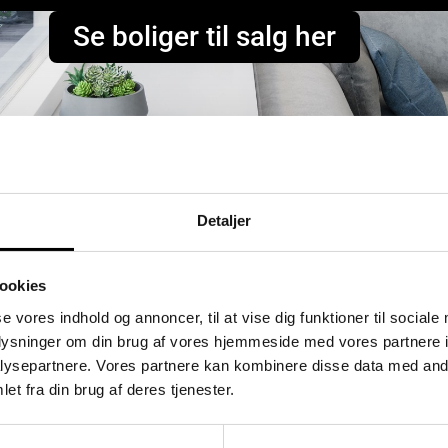
Se boliger til salg her
Detaljer
ookies
se vores indhold og annoncer, til at vise dig funktioner til sociale
oplysninger om din brug af vores hjemmeside med vores partnere i
ysepartnere. Vores partnere kan kombinere disse data med andr
et fra din brug af deres tjenester.
Flyndervej 3, 1. tv
S
Åbent Hus: