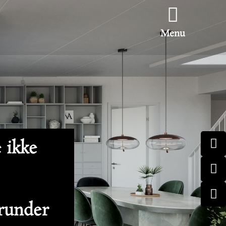
Menu
e ikke
erunder