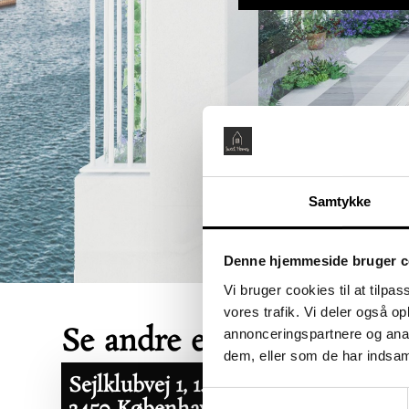
Samtykke
Denne hjemmeside bruger c
Vi bruger cookies til at tilpas
vores trafik. Vi deler også 
Se andre ejerboliger her
annonceringspartnere og anal
dem, eller som de har indsaml
Sejlklubvej 1, 1. tv
Åbent Hus:
Samtykkevalg