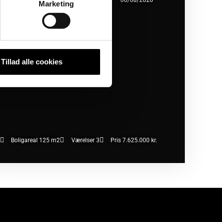
450 København SV
06/08/2026
Marketing
Tillad alle cookies
Boligareal 125 m2
Værelser 3
Pris 7.625.000 kr.