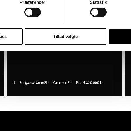
2450 København SV
2
06/08/2026
Præferencer
Statistik
ies
Tillad valgte
Boligareal 86 m2
Værelser 2
Pris 4.820.000 kr.