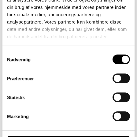
2450 København SV
din brug af vores hjemmeside med vores partnere inden
Åbent Hus: 09/08/2026
for sociale medier, annonceringspartnere og
analysepartnere. Vores partnere kan kombinere disse
data med andre oplysninger, du har givet dem, eller som
de har indsamlet fra din brug af deres tjenester.
Samtykkevalg
Nødvendig
Præferencer
Boligareal 86 m2
Værelser 2
Pris 4.820.000 kr.
Statistik
Sejlklubvej 1B
Marketing
2450 København SV
Åbent Hus: 09/08/2026