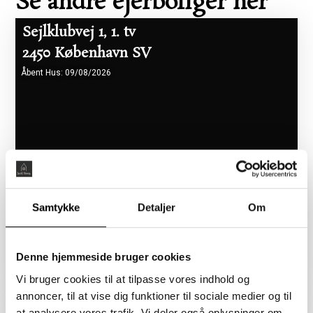
Se andre ejerboliger her
Sejlklubvej 1, 1. tv
2450 København SV
Åbent Hus: 09/08/2026
Samtykke
Detaljer
Om
Boligareal 86 m2
Værelser 2
Pris 5.465.000 kr.
Denne hjemmeside bruger cookies
Vi bruger cookies til at tilpasse vores indhold og
annoncer, til at vise dig funktioner til sociale medier og til
Flyndervej 3, 1. tv
at analysere vores trafik. Vi deler også oplysninger om