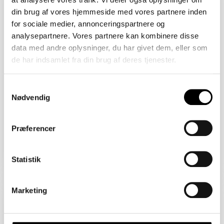
2450 København SV
din brug af vores hjemmeside med vores partnere inden
Åbent Hus: 07/08/2026
for sociale medier, annonceringspartnere og
analysepartnere. Vores partnere kan kombinere disse
data med andre oplysninger, du har givet dem, eller som
de har indsamlet fra din brug af deres tjenester.
Samtykkevalg
Nødvendig
Præferencer
Boligareal 86 m2
Værelser 2
Pris 4.820.000 kr.
Statistik
Sejlklubvej 1B
Marketing
2450 København SV
Åbent Hus: 07/08/2026