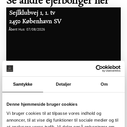
Se andre ejerboliger her
Sejlklubvej 1, 1. tv
2450 København SV
Åbent Hus: 07/08/2026
Samtykke
Detaljer
Om
Boligareal 86 m2
Værelser 2
Pris 5.465.000 kr.
Denne hjemmeside bruger cookies
Vi bruger cookies til at tilpasse vores indhold og
annoncer, til at vise dig funktioner til sociale medier og til
Flyndervej 3, 1. tv
at analysere vores trafik. Vi deler også oplysninger om