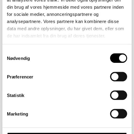
2450 København SV
din brug af vores hjemmeside med vores partnere inden
Åbent Hus: 08/08/2026
for sociale medier, annonceringspartnere og
analysepartnere. Vores partnere kan kombinere disse
data med andre oplysninger, du har givet dem, eller som
de har indsamlet fra din brug af deres tjenester.
Samtykkevalg
Nødvendig
Præferencer
Boligareal 86 m2
Værelser 2
Pris 4.820.000 kr.
Statistik
Sejlklubvej 1B
Marketing
2450 København SV
Åbent Hus: 08/08/2026