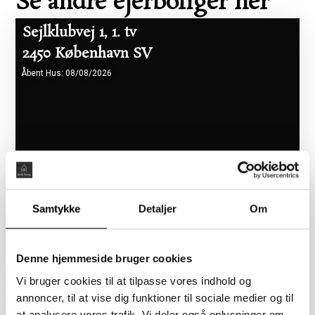
Se andre ejerboliger her
Sejlklubvej 1, 1. tv
2450 København SV
Åbent Hus: 08/08/2026
Samtykke
Detaljer
Om
Boligareal 86 m2
Værelser 2
Pris 5.465.000 kr.
Denne hjemmeside bruger cookies
Vi bruger cookies til at tilpasse vores indhold og
annoncer, til at vise dig funktioner til sociale medier og til
Flyndervej 3, 1. tv
at analysere vores trafik. Vi deler også oplysninger om