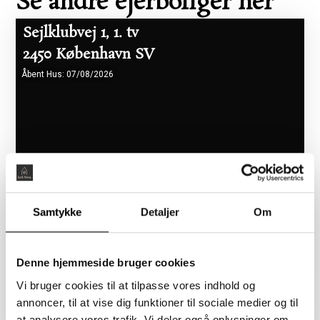
Se andre ejerboliger her
Sejlklubvej 1, 1. tv
2450 København SV
Åbent Hus: 07/08/2026
Samtykke
Detaljer
Om
Boligareal 86 m2
Værelser 2
Pris 5.465.000 kr.
Denne hjemmeside bruger cookies
Vi bruger cookies til at tilpasse vores indhold og
annoncer, til at vise dig funktioner til sociale medier og til
Flyndervej 3, 1. tv
at analysere vores trafik. Vi deler også oplysninger om