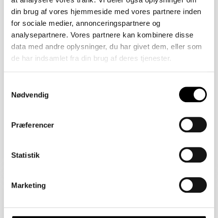
2450 København SV
din brug af vores hjemmeside med vores partnere inden
Åbent Hus: 07/08/2026
for sociale medier, annonceringspartnere og
analysepartnere. Vores partnere kan kombinere disse
data med andre oplysninger, du har givet dem, eller som
de har indsamlet fra din brug af deres tjenester.
Samtykkevalg
Nødvendig
Præferencer
Boligareal 86 m2
Værelser 2
Pris 4.820.000 kr.
Statistik
Sejlklubvej 1B
Marketing
2450 København SV
Åbent Hus: 07/08/2026