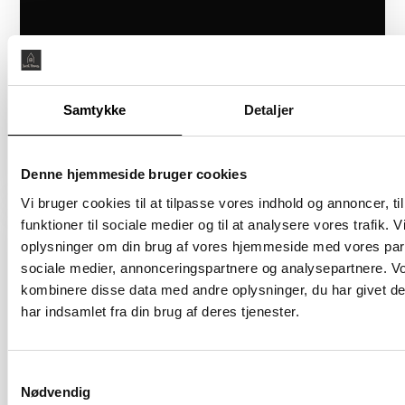
Samtykke
Detaljer
Boligareal 86 m2
Værelser 2
Pris 4.820.000 kr.
Denne hjemmeside bruger cookies
Vi bruger cookies til at tilpasse vores indhold og annoncer, til
Sejlklubvej 1B
funktioner til sociale medier og til at analysere vores trafik. 
2450 København SV
oplysninger om din brug af vores hjemmeside med vores part
sociale medier, annonceringspartnere og analysepartnere. V
Åbent Hus: 07/08/2026
kombinere disse data med andre oplysninger, du har givet d
har indsamlet fra din brug af deres tjenester.
Samtykkevalg
Nødvendig