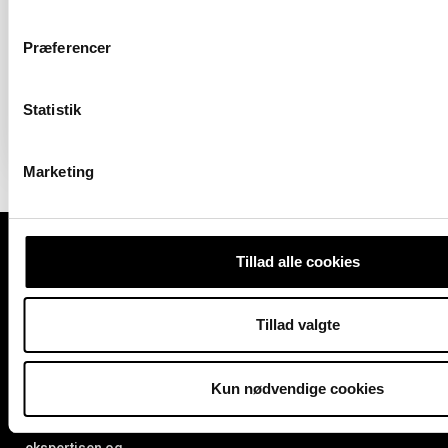
Præferencer
Boligareal 125 m2
Værelser 3
Pris 7.625.000 kr.
Statistik
Marketing
Kontakt os
Tillad alle cookies
Telefon 24 64 07 88
Læs mere
Med mange års
kontakt@sweet-
erfaring på
Privatlivspolitik
homes.dk
boligmarkedet i
CVR 37648094
Tillad valgte
København er vi klar
CVR 44729083
til at hjælpe dig med
Mød os på Vejlands
Allé 200, 2300
at finde den
Kun nødvendige cookies
København S.
perfekte bolig. Vi
har både
ekspertisen og