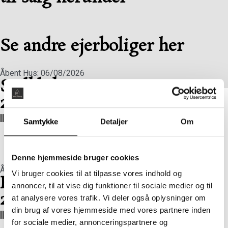
Se boliger til salg her
Se andre ejerboliger her
Åbent Hus: 06/08/2026
Sejlklubvej 1, 1. tv
2450 København SV
Boligareal 86 m2
Værelser 2
Pris 5.465.000 kr.
Samtykke
Detaljer
Om
Denne hjemmeside bruger cookies
Åbent Hus: 06/08/2026
Vi bruger cookies til at tilpasse vores indhold og
Flyndervej 3, 1. tv
annoncer, til at vise dig funktioner til sociale medier og til
2450 København SV
at analysere vores trafik. Vi deler også oplysninger om
din brug af vores hjemmeside med vores partnere inden
Boligareal 86 m2
Værelser 2
Pris 4.820.000 kr.
for sociale medier, annonceringspartnere og