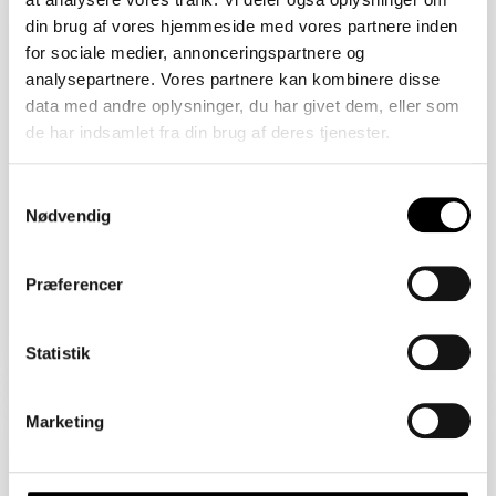
2450 København SV
din brug af vores hjemmeside med vores partnere inden
Åbent Hus: 07/08/2026
for sociale medier, annonceringspartnere og
analysepartnere. Vores partnere kan kombinere disse
data med andre oplysninger, du har givet dem, eller som
de har indsamlet fra din brug af deres tjenester.
Samtykkevalg
Nødvendig
Præferencer
Boligareal 86 m2
Værelser 2
Pris 4.820.000 kr.
Statistik
Sejlklubvej 1B
Marketing
2450 København SV
Åbent Hus: 07/08/2026