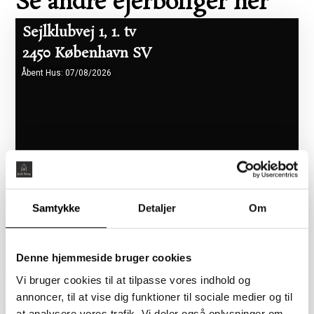
Se andre ejerboliger her
Sejlklubvej 1, 1. tv
2450 København SV
Åbent Hus: 07/08/2026
Samtykke
Detaljer
Om
Boligareal 86 m2
Værelser 2
Pris 5.465.000 kr.
Denne hjemmeside bruger cookies
Vi bruger cookies til at tilpasse vores indhold og
annoncer, til at vise dig funktioner til sociale medier og til
Flyndervej 3, 1. tv
at analysere vores trafik. Vi deler også oplysninger om