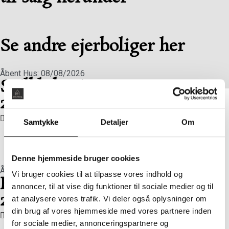
Se boliger til salg her
Se andre ejerboliger her
Åbent Hus: 08/08/2026
Sejlklubvej 1, 1. tv
2450 København SV
Boligareal 86 m2
Værelser 2
Pris 5.465.000 kr.
Samtykke
Detaljer
Om
Denne hjemmeside bruger cookies
Åbent Hus: 08/08/2026
Vi bruger cookies til at tilpasse vores indhold og
Flyndervej 3, 1. tv
annoncer, til at vise dig funktioner til sociale medier og til
2450 København SV
at analysere vores trafik. Vi deler også oplysninger om
din brug af vores hjemmeside med vores partnere inden
Boligareal 86 m2
Værelser 2
Pris 4.820.000 kr.
for sociale medier, annonceringspartnere og