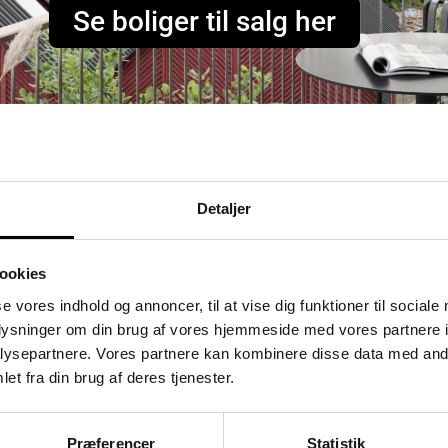
Se boliger til salg her
Detaljer
ookies
se vores indhold og annoncer, til at vise dig funktioner til sociale
oplysninger om din brug af vores hjemmeside med vores partnere i
ysepartnere. Vores partnere kan kombinere disse data med andr
et fra din brug af deres tjenester.
Flyndervej 3, 1. tv
S
Åbent Hus:
2450 København SV
2
07/08/2026
Præferencer
Statistik