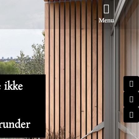
Menu
e ikke
erunder