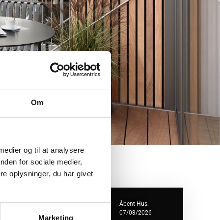
Om
 medier og til at analysere
nden for sociale medier,
e oplysninger, du har givet
ejlklubvej 1B
Åbent Hus:
450 København SV
07/08/2026
Marketing