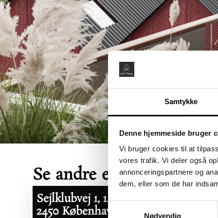
Samtykke
Denne hjemmeside bruger c
Vi bruger cookies til at tilpas
vores trafik. Vi deler også 
Se andre ejerboliger her
annonceringspartnere og anal
dem, eller som de har indsaml
Sejlklubvej 1, 1. tv
Åbent Hus:
Samtykkevalg
2450 København SV
07/08/2026
Nødvendig