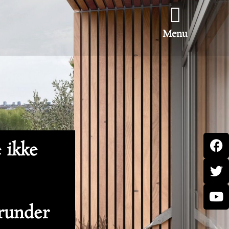
Menu
e ikke
erunder