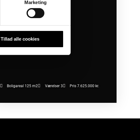
450 København SV
Marketing
Tillad alle cookies
Boligareal 125 m2
Værelser 3
Pris 7.625.000 kr.