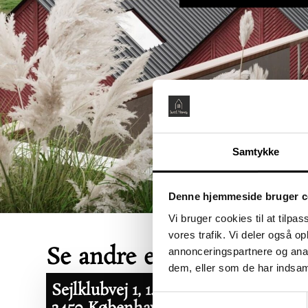
Samtykke
Denne hjemmeside bruger c
Vi bruger cookies til at tilpas
vores trafik. Vi deler også 
Se andre ejerboliger her
annonceringspartnere og anal
dem, eller som de har indsaml
Sejlklubvej 1, 1. tv
Samtykkevalg