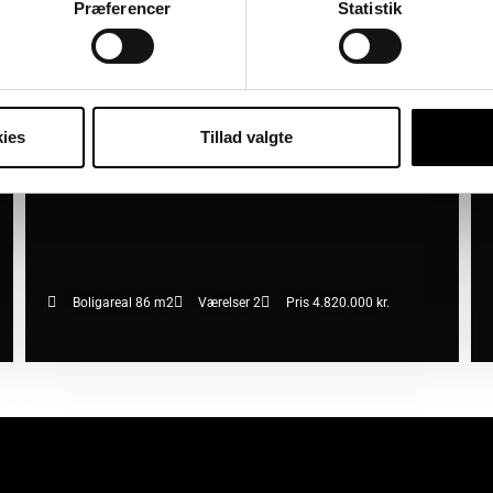
2450 København SV
2
Præferencer
Statistik
ies
Tillad valgte
Boligareal 86 m2
Værelser 2
Pris 4.820.000 kr.