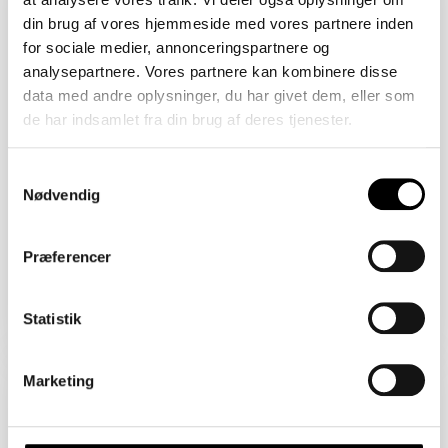
2450 København SV
din brug af vores hjemmeside med vores partnere inden
Åbent Hus: 07/08/2026
for sociale medier, annonceringspartnere og
analysepartnere. Vores partnere kan kombinere disse
data med andre oplysninger, du har givet dem, eller som
de har indsamlet fra din brug af deres tjenester.
Samtykkevalg
Nødvendig
Præferencer
Boligareal 86 m2
Værelser 2
Pris 4.820.000 kr.
Statistik
Sejlklubvej 1B
Marketing
2450 København SV
Åbent Hus: 07/08/2026