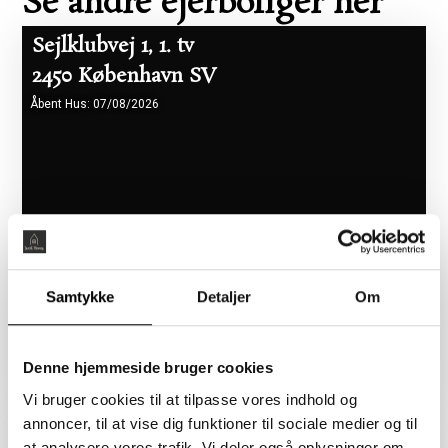
Se andre ejerboliger her
Sejlklubvej 1, 1. tv
2450 København SV
Åbent Hus: 07/08/2026
Samtykke
Detaljer
Om
Boligareal 86 m2
Værelser 2
Pris 5.465.000 kr.
Denne hjemmeside bruger cookies
Vi bruger cookies til at tilpasse vores indhold og
annoncer, til at vise dig funktioner til sociale medier og til
Flyndervej 3, 1. tv
at analysere vores trafik. Vi deler også oplysninger om