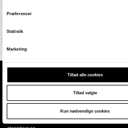
Præferencer
Boligareal 125 m2
Værelser 3
Pris 7.625.000 kr.
Statistik
Marketing
Kontakt os
Tillad alle cookies
Telefon 24 64 07 88
Læs mere
Med mange års
kontakt@sweet-
erfaring på
Privatlivspolitik
homes.dk
boligmarkedet i
CVR 37648094
Tillad valgte
København er vi klar
CVR 44729083
til at hjælpe dig med
Mød os på Vejlands
Allé 200, 2300
at finde den
Kun nødvendige cookies
København S.
perfekte bolig. Vi
har både
ekspertisen og