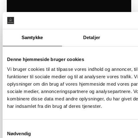
Samtykke
Detaljer
Boligareal 86 m2
Værelser 2
Pris 4.820.000 kr.
Denne hjemmeside bruger cookies
Vi bruger cookies til at tilpasse vores indhold og annoncer, til
Sejlklubvej 1B
funktioner til sociale medier og til at analysere vores trafik. 
2450 København SV
oplysninger om din brug af vores hjemmeside med vores part
sociale medier, annonceringspartnere og analysepartnere. V
Åbent Hus: 05/08/2026
kombinere disse data med andre oplysninger, du har givet d
har indsamlet fra din brug af deres tjenester.
Samtykkevalg
Nødvendig