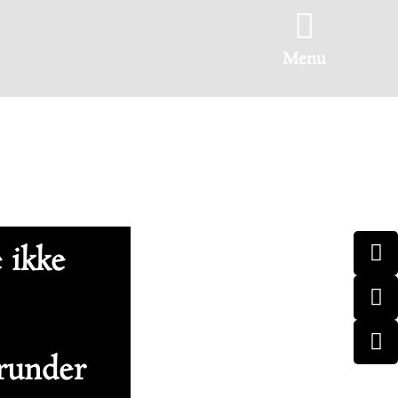
Menu
e ikke
erunder