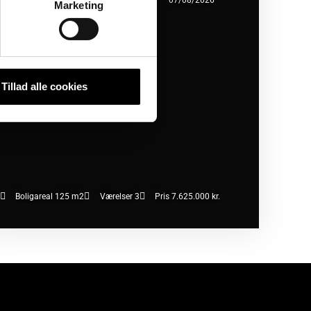
450 København SV
07/08/2026
Marketing
Tillad alle cookies
Boligareal 125 m2
Værelser 3
Pris 7.625.000 kr.