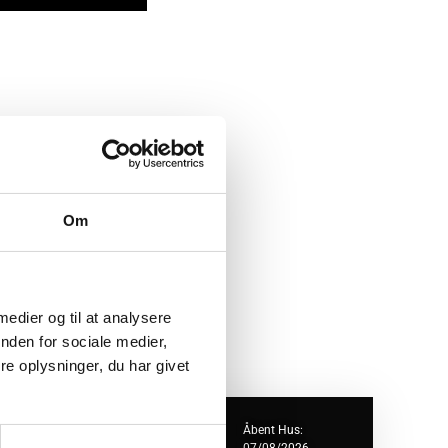
Om
 medier og til at analysere
nden for sociale medier,
e oplysninger, du har givet
ejlklubvej 1B
Åbent Hus: