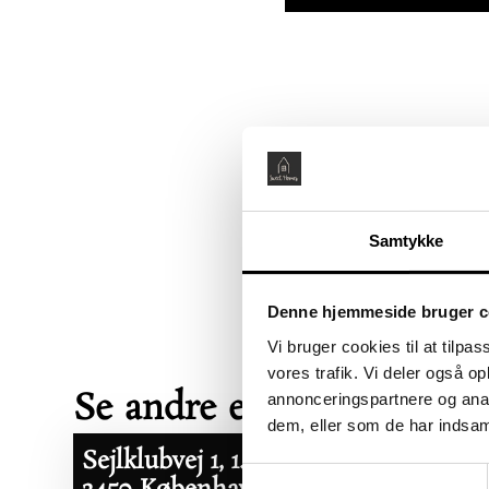
Samtykke
Denne hjemmeside bruger c
Vi bruger cookies til at tilpas
vores trafik. Vi deler også 
Se andre ejerboliger her
annonceringspartnere og anal
dem, eller som de har indsaml
Sejlklubvej 1, 1. tv
Åbent Hus:
Samtykkevalg