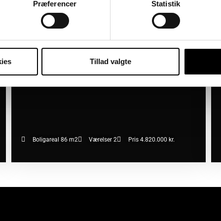
2450 København SV
2
07/08/2026
Præferencer
Statistik
ies
Tillad valgte
Boligareal 86 m2
Værelser 2
Pris 4.820.000 kr.