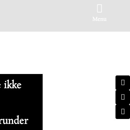
Menu
e ikke
erunder