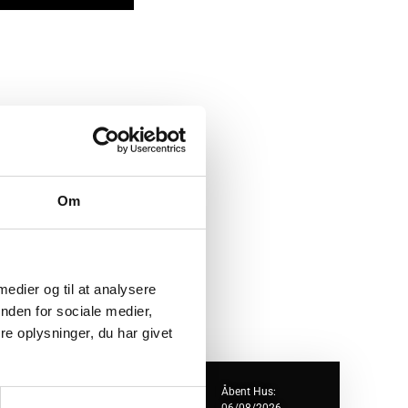
Om
 medier og til at analysere
nden for sociale medier,
e oplysninger, du har givet
ejlklubvej 1B
Åbent Hus: