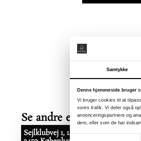
Samtykke
Denne hjemmeside bruger c
Vi bruger cookies til at tilpas
vores trafik. Vi deler også 
Se andre ejerboliger her
annonceringspartnere og anal
dem, eller som de har indsaml
Sejlklubvej 1, 1. tv
Åbent Hus:
Samtykkevalg