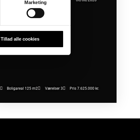
450 København SV
06/08/2026
Marketing
Tillad alle cookies
Boligareal 125 m2
Værelser 3
Pris 7.625.000 kr.