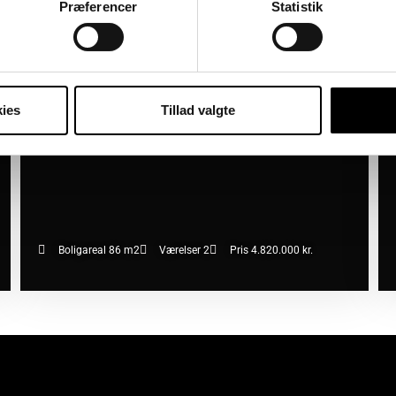
2450 København SV
2
06/08/2026
Præferencer
Statistik
ies
Tillad valgte
Boligareal 86 m2
Værelser 2
Pris 4.820.000 kr.