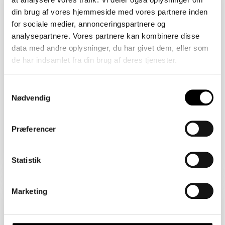
2450 København SV
din brug af vores hjemmeside med vores partnere inden
Åbent Hus: 07/08/2026
for sociale medier, annonceringspartnere og
analysepartnere. Vores partnere kan kombinere disse
data med andre oplysninger, du har givet dem, eller som
de har indsamlet fra din brug af deres tjenester.
Samtykkevalg
Nødvendig
Præferencer
Boligareal 86 m2
Værelser 2
Pris 4.820.000 kr.
Statistik
Sejlklubvej 1B
Marketing
2450 København SV
Åbent Hus: 07/08/2026