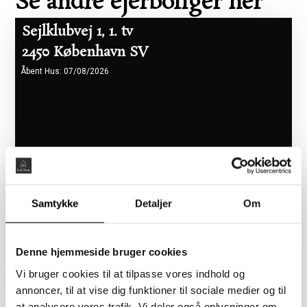
Se andre ejerboliger her
Sejlklubvej 1, 1. tv
2450 København SV
Åbent Hus: 07/08/2026
Samtykke
Detaljer
Om
Boligareal 86 m2
Værelser 2
Pris 5.465.000 kr.
Denne hjemmeside bruger cookies
Vi bruger cookies til at tilpasse vores indhold og
annoncer, til at vise dig funktioner til sociale medier og til
Flyndervej 3, 1. tv
at analysere vores trafik. Vi deler også oplysninger om