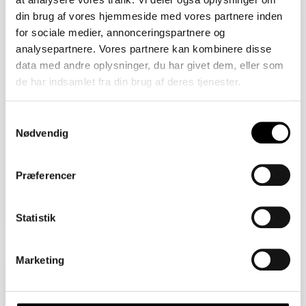
2450 København SV
din brug af vores hjemmeside med vores partnere inden
Åbent Hus: 07/08/2026
for sociale medier, annonceringspartnere og
analysepartnere. Vores partnere kan kombinere disse
data med andre oplysninger, du har givet dem, eller som
de har indsamlet fra din brug af deres tjenester.
Samtykkevalg
Nødvendig
Præferencer
Boligareal 86 m2
Værelser 2
Pris 4.820.000 kr.
Statistik
Sejlklubvej 1B
Marketing
2450 København SV
Åbent Hus: 07/08/2026