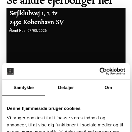
Se andre ejerboliger her
Sejlklubvej 1, 1. tv
2450 København SV
Åbent Hus: 07/08/2026
Samtykke
Detaljer
Om
Boligareal 86 m2
Værelser 2
Pris 5.465.000 kr.
Denne hjemmeside bruger cookies
Vi bruger cookies til at tilpasse vores indhold og
annoncer, til at vise dig funktioner til sociale medier og til
Flyndervej 3, 1. tv
at analysere vores trafik. Vi deler også oplysninger om