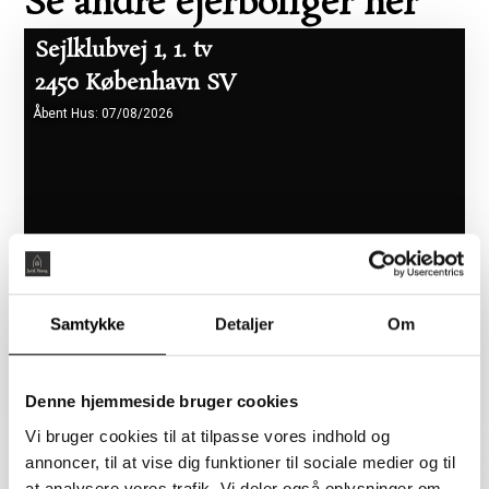
Se andre ejerboliger her
Sejlklubvej 1, 1. tv
2450 København SV
Åbent Hus: 07/08/2026
Samtykke
Detaljer
Om
Boligareal 86 m2
Værelser 2
Pris 5.465.000 kr.
Denne hjemmeside bruger cookies
Vi bruger cookies til at tilpasse vores indhold og
annoncer, til at vise dig funktioner til sociale medier og til
Flyndervej 3, 1. tv
at analysere vores trafik. Vi deler også oplysninger om