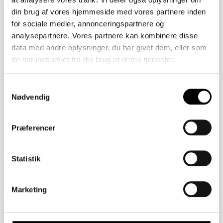
2450 København SV
din brug af vores hjemmeside med vores partnere inden
Åbent Hus: 07/08/2026
for sociale medier, annonceringspartnere og
analysepartnere. Vores partnere kan kombinere disse
data med andre oplysninger, du har givet dem, eller som
de har indsamlet fra din brug af deres tjenester.
Samtykkevalg
Nødvendig
Præferencer
Boligareal 86 m2
Værelser 2
Pris 4.820.000 kr.
Statistik
Sejlklubvej 1B
Marketing
2450 København SV
Åbent Hus: 07/08/2026