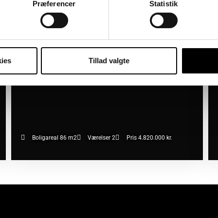
2450 København SV
2
07/08/2026
Præferencer
Statistik
ies
Tillad valgte
Boligareal 86 m2
Værelser 2
Pris 4.820.000 kr.