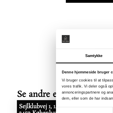
Samtykke
Denne hjemmeside bruger c
Vi bruger cookies til at tilpas
vores trafik. Vi deler også 
Se andre ejerboliger her
annonceringspartnere og anal
dem, eller som de har indsaml
Sejlklubvej 1, 1. tv
Åbent Hus:
Samtykkevalg