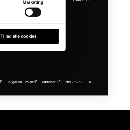
450 København SV
07/08/2026
Marketing
Tillad alle cookies
Boligareal 125 m2
Værelser 3
Pris 7.625.000 kr.