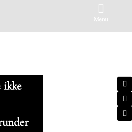
Menu
e ikke
erunder