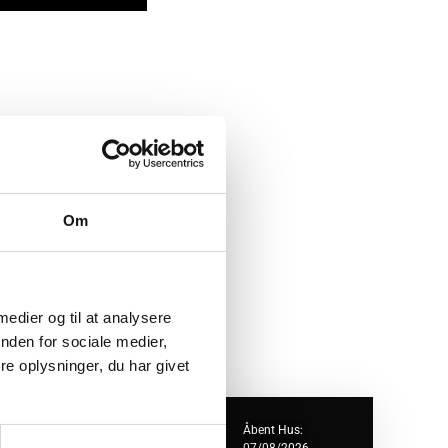
Om
 medier og til at analysere
nden for sociale medier,
e oplysninger, du har givet
ejlklubvej 1B
Åbent Hus: