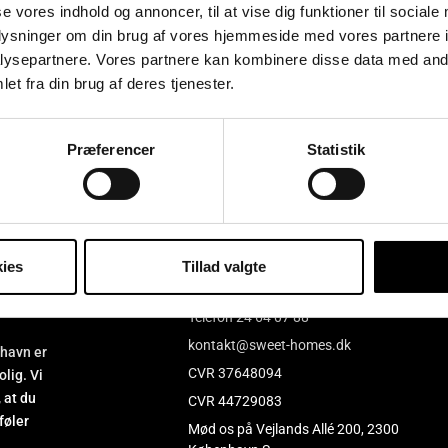
se vores indhold og annoncer, til at vise dig funktioner til sociale
oplysninger om din brug af vores hjemmeside med vores partnere i
TAK FOR DIN INTERESSE
ysepartnere. Vores partnere kan kombinere disse data med andr
et fra din brug af deres tjenester.
takter for en personlig fremv
Præferencer
Statistik
ies
Tillad valgte
Kontakt os
Telefon 24 64 07 88
kontakt@sweet-homes.dk
havn er
CVR 37648094
olig. Vi
 at du
CVR 44729083
føler
Mød os på Vejlands Allé 200, 2300