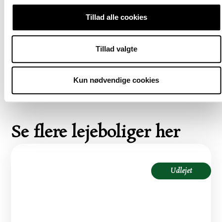
barnedåben.
Tillad alle cookies
Det er ligeledes muligt at leje parkeringsplads i kælderen
som koster 2.200 kr. pr. måned.
Tillad valgte
Bemærk at billederne nødvendigvis ikke stammer fra den
konkrete bolig, men kan være fra andre lejligheder i
komplekset.
Kun nødvendige cookies
Se flere lejeboliger her
Vejlands Alle 216G, st.
Udlejet