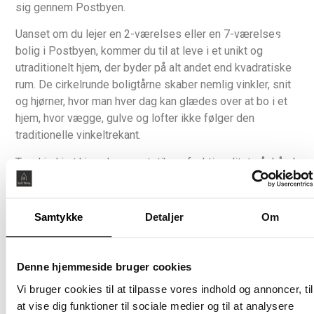
(betale
sig gennem Postbyen.
særskil
Uanset om du lejer en 2-værelses eller en 7-værelses
Møblere
bolig i Postbyen, kommer du til at leve i et unikt og
Nej
utraditionelt hjem, der byder på alt andet end kvadratiske
rum. De cirkelrunde boligtårne skaber nemlig vinkler, snit
og hjørner, hvor man hver dag kan glædes over at bo i et
hjem, hvor vægge, gulve og lofter ikke følger den
traditionelle vinkeltrekant.
Træd ind i et hjem, hvor æstetik og funktionalitet går hånd
i hånd. Alle lejligheder i Postbyen er gennemtænkt ned til
mindste detalje med materialer, der emmer af varme og
elegance. De lyse lamelplankegulve i natureg med
Samtykke
Detaljer
Om
gulvvarme løber i et ubrudt flow gennem rummene og
binder boligen harmonisk sammen.
Denne hjemmeside bruger cookies
Med lofter og søjler i beton opstår der en spændende og
Vi bruger cookies til at tilpasse vores indhold og annoncer, til
rå kontrast mellem det varme træ og den karakteristiske
at vise dig funktioner til sociale medier og til at analysere
betonstruktur og tilfører boligen kant og karakter.