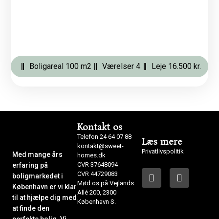
Boligareal 100 m2
Værelser 4
Leje 16.500 kr.
Kontakt os
Telefon 24 64 07 88
Læs mere
kontakt@sweet-
Privatlivspolitik
Med mange års
homes.dk
CVR 37648094
erfaring på
CVR 44729083
boligmarkedet i
Mød os på Vejlands
København er vi klar
Allé 200, 2300
til at hjælpe dig med
København S.
at finde den
perfekte bolig. Vi