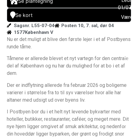
Ledig f
Se plantegning
01/07/2
Se kort
Værels
: 3
Sagsnr. L55-07-04
Posten 10, 7. sal, dør 04
1577
København V
Altan:
Nu er det muligt at blive den første lejer i et af Postbyens
Ja
runde tårne.
Husdy
tilladt:
Tårnene er allerede blevet et nyt vartegn for den centrale
Nej
del af København og nu har du mulighed for at bo i et af
dem.
Byggeå
2026
Der er indflytning allerede fra februar 2026 og boligerne
Elevato
varierer i størrelse fra to til syv værelser hvor alle har
Ja
altaner med udsigt ud over byens liv.
Muligh
I Postbyen bor du i et helt nyt levende bykvarter med
for
hoteller, butikker, restauranter, caféer, og meget mere. Dit
parkerin
nye hjem ligger omgivet af smuk arkitektur, og nedenfor
Ja
din hoveddør ligger byparken, der grønt og frodigt snor