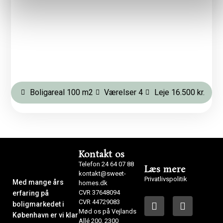
Boligareal 100 m2
Værelser 4
Leje 16.500 kr.
Kontakt os
Telefon 24 64 07 88
Læs mere
kontakt@sweet-
Privatlivspolitik
Med mange års
homes.dk
CVR 37648094
erfaring på
CVR 44729083
boligmarkedet i
Mød os på Vejlands
København er vi klar
Allé 200, 2300