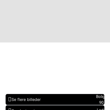
Boligare
Se flere billeder
90 m2