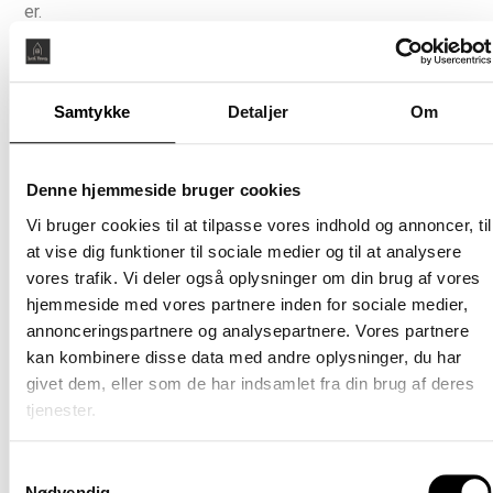
(betale
er.
særskil
Bo til leje i et bykvarter, der summer af liv. Med
Møblere
vandskvulp, bølgende enge og højt til himlen. På
Nej
Stejlepladsen værner vi om vores omgivelser og bruger
Samtykke
Detaljer
Om
ressourcerne klogt, så genbrugsmaterialer og legende
arkitektur blender smukt ind i det eksisterende område
og giver bykvarteret sin helt særlige ånd.
Denne hjemmeside bruger cookies
Vi bruger cookies til at tilpasse vores indhold og annoncer, til
Lejligheder med 2, 3 eller 4 værelser
at vise dig funktioner til sociale medier og til at analysere
Mulighed for altan/terrasse
vores trafik. Vi deler også oplysninger om din brug af vores
Køkken fra HTH inklusive hårde hvidevarer
hjemmeside med vores partnere inden for sociale medier,
Moderne badeværelse med vaskesøjle
annonceringspartnere og analysepartnere. Vores partnere
Beplantede udemiljøer med plads til leg og
kan kombinere disse data med andre oplysninger, du har
opholdszoner
givet dem, eller som de har indsamlet fra din brug af deres
Adgang til Stejlepladsens fælleshus og
tjenester.
Bydelslokaler
Varieret arkitektur med farverige facader i
genbrugsmaterialer
Samtykkevalg
Parkeringsmuligheder i P-kælder og langs
Nødvendig