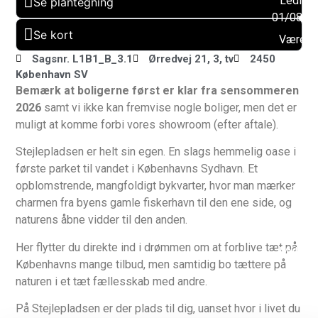
Ledig f
Se plantegning
01/08/2
Se kort
Værels
: 3
Sagsnr. L1B1_B_3.1
Ørredvej 21, 3, tv
2450
København SV
Altan:
Bemærk at boligerne først er klar fra sensommeren
Ja
2026
samt vi ikke kan fremvise nogle boliger, men det er
Husdy
muligt at komme forbi vores showroom (efter aftale).
tilladt:
Ja
Stejlepladsen er helt sin egen. En slags hemmelig oase i
første parket til vandet i Københavns Sydhavn. Et
Byggeå
opblomstrende, mangfoldigt bykvarter, hvor man mærker
2026
charmen fra byens gamle fiskerhavn til den ene side, og
Elevato
naturens åbne vidder til den anden.
Ja
Her flytter du direkte ind i drømmen om at forblive tæt på
Muligh
Københavns mange tilbud, men samtidig bo tættere på
for
naturen i et tæt fællesskab med andre.
parkerin
Ja
På Stejlepladsen er der plads til dig, uanset hvor i livet du