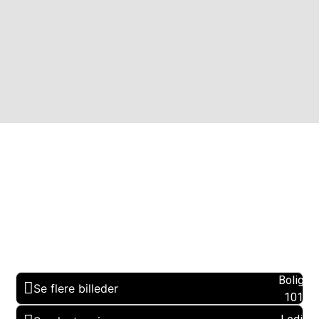
Boligare
Se flere billeder
101 m