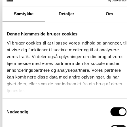
(betale
afslappende tur ned ad byens handelsgade til
særskil
shoppingcentret, Slotsarkaderne. Alt er inden for
Samtykke
Detaljer
Om
Møblere
gåafstand, herunder Hillerød Station, som ligger blot 400
Nej
meter væk. Der er mulighed for parkering enten i kælder
eller på terræn.
Denne hjemmeside bruger cookies
Når du træder ind i vores lejeboliger, vil du opleve et
Vi bruger cookies til at tilpasse vores indhold og annoncer, til
vidunderligt lysindfald fra de store vinduespartier, der
at vise dig funktioner til sociale medier og til at analysere
skaber lyse og indbydende rum, som du har lyst til at
vores trafik. Vi deler også oplysninger om din brug af vores
opholde dig i. Hovedfokuset er det store køkkenalrum og
hjemmeside med vores partnere inden for sociale medier,
stue i ét, og udover det er alle boliger designet med
annonceringspartnere og analysepartnere. Vores partnere
velindrettede værelser, rummelige badeværelser med
kan kombinere disse data med andre oplysninger, du har
vaskemaskine og et mindre depotrum til opbevaring eller
givet dem, eller som de har indsamlet fra din brug af deres
måske endda en walk-in-closet.
tjenester.
Hver bolig har sit eget private udendørsområde i form af
solrige altaner eller terrasser i stueetagen  og på øverste
Samtykkevalg
etage finder du penthouselejlighederne, hvor du kan nyde
Nødvendig
din egen tagterrasse.
Lejeboligerne er tilgængelige med alt fra to til fire
værelser, hvilket betyder, at der er plads til både