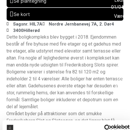
Ledig f
Se plantegning
01/04/2
Se kort
Værels
: 3
Sagsnr. HIL7A
Nordre Jernbanevej 7A, 2. Dør4
3400
Hillerød
Altan:
Dette boligkompleks blev bygget i 2018. Ejendommen
Ja
består af fire byhuse med fire etager og et gadehus med
Husdy
tre etager, alle udstyret med elevator samt terrasse eller
tilladt:
altan. Fra nogle af lejlighederne øverst i komplekset kan
Ja
man endda nyde udsigten til Frederiksborg Slots spirer.
Byggeå
Boligerne varierer i størrelse fra 82 til 120 m2 og
2018
indeholder 2 til 4 værelser. Alle boliger har enten terrasse
eller altan. Gadehusenes øverste etage har desuden en
Elevato
stor, rummelig hems, der kan anvendes til forskellige
Ja
formål. Samtlige boliger inkluderer et depotrum som en
Muligh
del af lejemålet.
for
Området byder på attraktioner som det smukke
parkerin
Frederiksborg Slot og Slotssøen, og det ligger blot få
Ja
minutters gang fra de nye boliger. Du kan også tage en