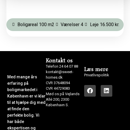
Boligareal 100 m2
Værelser 4
Leje 16.500 kr.
Kontakt os
Telefon 24 64 07 88
Læs mere
kontakt@sweet-
Privatlivspolitik
Med mange års
homes.dk
CVR 37648094
erfaring på
CVR 44729083
boligmarkedet i
Mød os på Vejlands
København er vi klar
Allé 200, 2300
til at hjælpe dig med
København S.
at finde den
perfekte bolig. Vi
har både
ekspertisen og