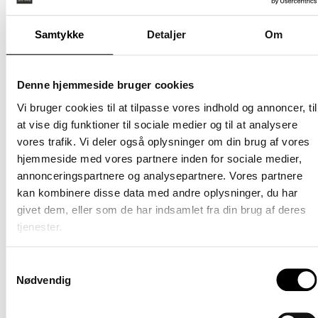
(betale
afslappende tur ned ad byens handelsgade til
særskil
shoppingcentret, Slotsarkaderne. Alt er inden for
Samtykke
Detaljer
Om
Møblere
gåafstand, herunder Hillerød Station, som ligger blot 400
Nej
meter væk. Der er mulighed for parkering enten i kælder
eller på terræn.
Denne hjemmeside bruger cookies
Når du træder ind i vores lejeboliger, vil du opleve et
Vi bruger cookies til at tilpasse vores indhold og annoncer, til
vidunderligt lysindfald fra de store vinduespartier, der
at vise dig funktioner til sociale medier og til at analysere
skaber lyse og indbydende rum, som du har lyst til at
vores trafik. Vi deler også oplysninger om din brug af vores
opholde dig i. Hovedfokuset er det store køkkenalrum og
hjemmeside med vores partnere inden for sociale medier,
stue i ét, og udover det er alle boliger designet med
annonceringspartnere og analysepartnere. Vores partnere
velindrettede værelser, rummelige badeværelser med
kan kombinere disse data med andre oplysninger, du har
vaskemaskine og et mindre depotrum til opbevaring eller
givet dem, eller som de har indsamlet fra din brug af deres
måske endda en walk-in-closet.
tjenester.
Hver bolig har sit eget private udendørsområde i form af
solrige altaner eller terrasser i stueetagen  og på øverste
Samtykkevalg
etage finder du penthouselejlighederne, hvor du kan nyde
Nødvendig
din egen tagterrasse.
Lejeboligerne er tilgængelige med alt fra to til fire
værelser, hvilket betyder, at der er plads til både