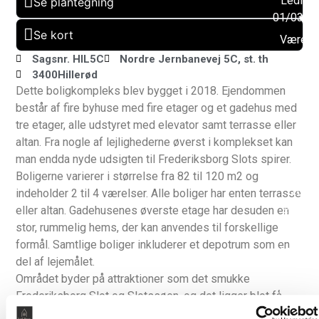
Ledig f
Se plantegning
01/03/2
Se kort
Værels
: 4
Sagsnr. HIL5C
Nordre Jernbanevej 5C, st. th
3400
Hillerød
Altan:
Dette boligkompleks blev bygget i 2018. Ejendommen
Ja
består af fire byhuse med fire etager og et gadehus med
Husdy
tre etager, alle udstyret med elevator samt terrasse eller
tilladt:
altan. Fra nogle af lejlighederne øverst i komplekset kan
Ja
man endda nyde udsigten til Frederiksborg Slots spirer.
Byggeå
Boligerne varierer i størrelse fra 82 til 120 m2 og
2018
indeholder 2 til 4 værelser. Alle boliger har enten terrasse
eller altan. Gadehusenes øverste etage har desuden en
Elevato
stor, rummelig hems, der kan anvendes til forskellige
Ja
formål. Samtlige boliger inkluderer et depotrum som en
Muligh
del af lejemålet.
for
Området byder på attraktioner som det smukke
parkerin
Frederiksborg Slot og Slotssøen, og det ligger blot få
Ja
minutters gang fra de nye boliger. Du kan også tage en