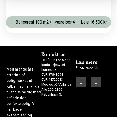
Boligareal 100 m2
Værelser 4
Leje 16.500 kr.
Kontakt os
Telefon 24 64 07 88
Læs mere
kontakt@sweet-
Privatlivspolitik
Med mange års
homes.dk
CVR 37648094
erfaring på
CVR 44729083
boligmarkedet i
Mød os på Vejlands
København er vi klar
Allé 200, 2300
til at hjælpe dig med
København S.
at finde den
perfekte bolig. Vi
har både
ekspertisen og