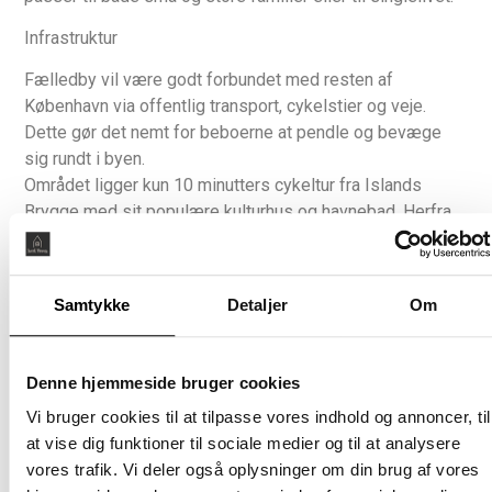
Møblere
Nej
Infrastruktur
Fælledby vil være godt forbundet med resten af
København via offentlig transport, cykelstier og veje.
Dette gør det nemt for beboerne at pendle og bevæge
sig rundt i byen.
Området ligger kun 10 minutters cykeltur fra Islands
Brygge med sit populære kulturhus og havnebad. Herfra
er du hurtigt inde på Fisketorvet eller i Kødbyen med sine
mange spisesteder og specialbutikker. Du kan også tage
enten cyklen eller metroen mod nord til musikoplevelser i
Samtykke
Detaljer
Om
DR Koncerthuset, eller besøge Bella Kvarter, som ligger
10 minutters gang mod syd, hvor Bella Arena og Bella
Center byder på koncerter eller messer i løbet af året
Denne hjemmeside bruger cookies
som fx den populære Bogmesse. Tager du et metrostop
Vi bruger cookies til at tilpasse vores indhold og annoncer, til
længere mod syd finder du et af Københavns største
at vise dig funktioner til sociale medier og til at analysere
koncertsteder, Royal Arena, og tager du et stop mere, står
vores trafik. Vi deler også oplysninger om din brug af vores
du på kanten af Kalvebod Fælled og et stenkast fra