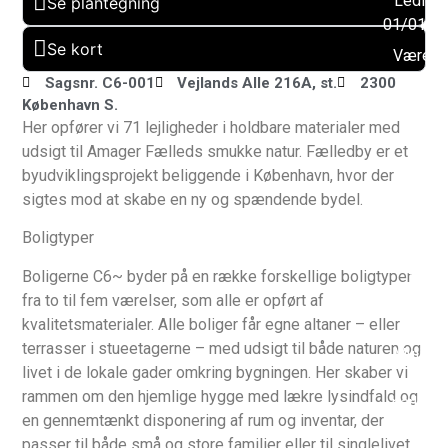
Ledig f
Se plantegning
01/01/2
Se kort
Værels
: 4
Sagsnr. C6-001
Vejlands Alle 216A, st.
2300
København S.
Altan:
Her opfører vi 71 lejligheder i holdbare materialer med
Ja
udsigt til Amager Fælleds smukke natur. Fælledby er et
Husdy
byudviklingsprojekt beliggende i København, hvor der
tilladt:
sigtes mod at skabe en ny og spændende bydel.
Ja
Boligtyper
Byggeå
2025
Boligerne C6~ byder på en række forskellige boligtyper
Elevato
fra to til fem værelser, som alle er opført af
Ja
kvalitetsmaterialer. Alle boliger får egne altaner – eller
terrasser i stueetagerne – med udsigt til både naturen og
Muligh
livet i de lokale gader omkring bygningen. Her skaber vi
for
rammen om den hjemlige hygge med lækre lysindfald og
parkerin
en gennemtænkt disponering af rum og inventar, der
Ja
passer til både små og store familier eller til singlelivet.