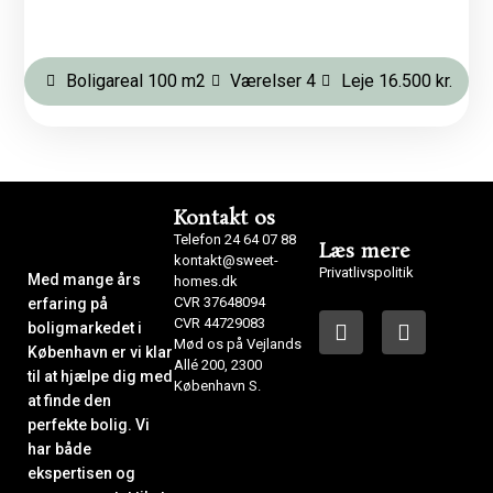
Boligareal 100 m2
Værelser 4
Leje 16.500 kr.
Kontakt os
Telefon 24 64 07 88
Læs mere
kontakt@sweet-
Privatlivspolitik
Med mange års
homes.dk
CVR 37648094
erfaring på
CVR 44729083
boligmarkedet i
Mød os på Vejlands
København er vi klar
Allé 200, 2300
til at hjælpe dig med
København S.
at finde den
perfekte bolig. Vi
har både
ekspertisen og