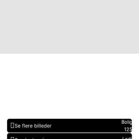
Boligare
Se flere billeder
125 m