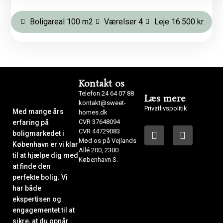
Boligareal 100 m2
Værelser 4
Leje 16.500 kr.
Kontakt os
Telefon 24 64 07 88
Læs mere
kontakt@sweet-
Privatlivspolitik
Med mange års
homes.dk
CVR 37648094
erfaring på
CVR 44729083
boligmarkedet i
Mød os på Vejlands
København er vi klar
Allé 200, 2300
til at hjælpe dig med
København S.
at finde den
perfekte bolig. Vi
har både
ekspertisen og
engagementet til at
sikre, at du opnår