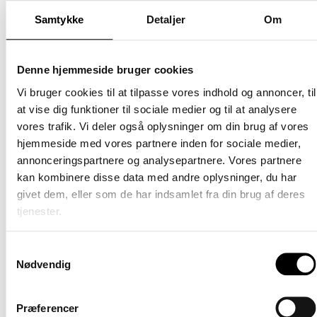
(betale
har deres imponerende tagterrasse. Alle boliger indeholder
særskil
Samtykke
Detaljer
Om
Miele hårde hvidevarer, inklusiv vaskemaskine og tørretumbler.
Møblere
Nej
Carlsberg Byen:
Denne hjemmeside bruger cookies
I smørhullet mellem Frederiksberg, Valby og Vesterbro finder
Vi bruger cookies til at tilpasse vores indhold og annoncer, til
du Københavns nye bykvarter: Carlsberg Byen. Her er
at vise dig funktioner til sociale medier og til at analysere
butikker, nul bil-os, grønne parker, cykelstier, koncerter,
vores trafik. Vi deler også oplysninger om din brug af vores
historisk arkitektur, smalle stræder, legepladser, S-togsstation,
hjemmeside med vores partnere inden for sociale medier,
by- og kulturliv, der alt sammen gør Carlsberg Byen til vores
annonceringspartnere og analysepartnere. Vores partnere
kvarter.
kan kombinere disse data med andre oplysninger, du har
givet dem, eller som de har indsamlet fra din brug af deres
Carlsberg Byen er et levende kvarter, hvor man bor, arbejder,
tjenester.
hænger ud, cykler igennem, klarer sine indkøb, tager en kaffe,
uddanner sig og løber en tur. Her ligger butikker op ad kontorer,
Samtykkevalg
og boliger op ad uddannelses- og daginstitutioner. Alle nyder de
Nødvendig
godt af de mange grønne områder, kulturelle aktiviteter,
boldbaner og legepladser, der ligger lige uden for døren.
Præferencer