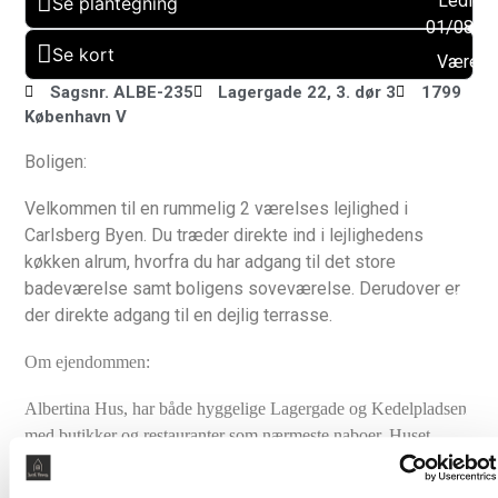
Ledig f
Se plantegning
01/08/2
Se kort
Værels
: 2
Sagsnr. ALBE-235
Lagergade 22, 3. dør 3
1799
København V
Altan:
Ja
Boligen:
Husdy
Velkommen til en rummelig 2 værelses lejlighed i
tilladt:
Carlsberg Byen. Du træder direkte ind i lejlighedens
Nej
køkken alrum, hvorfra du har adgang til det store
Byggeå
badeværelse samt boligens soveværelse. Derudover er
2025
der direkte adgang til en dejlig terrasse.
Elevato
Ja
Om ejendommen:
Muligh
Albertina Hus, har både hyggelige Lagergade og Kedelpladsen
for
med butikker og restauranter som nærmeste naboer. Huset
parkerin
består af 28 boliger med alt fra 2 til 5 værelser og på 61 til 110
Ja
m2. Desuden ligger her to penthouselejligheder, som hver især