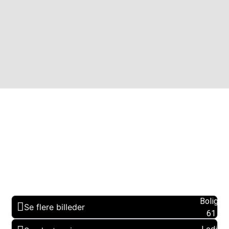
Boligare
Se flere billeder
61 m2